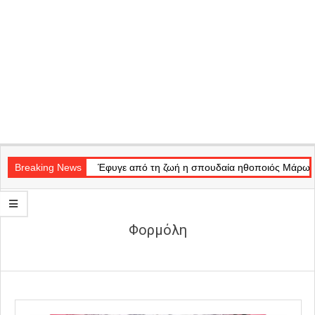
Secondary
Navigation
Breaking News
Έφυγε από τη ζωή η σπουδαία ηθοποιός Μάρω 
Menu
Φορμόλη