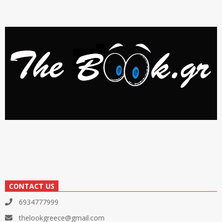
CONTACT US
6934777999
thelookgreece@gmail.com