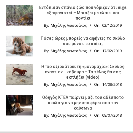
Εντόπισαν σπάνιο ζώο που νόμιζαν ότι είχε
εξαφανιστεί – Μοιάζει με ελάφι και
ποντίκι
By:
Μιχάλης Λεωτσάκος
On:
02/12/2019
Πόσες ώρες μπορείς να αφήνεις το σκύλο
σου μόνο στο σπίτι;
By:
Μιχάλης Λεωτσάκος
On:
17/02/2019
Η πιο αξιολάτρευτη «μονομαχία»: Σκύλος
εναντίον… κάβουρα – Το τέλος θα σας
εκπλήξει (video)
By:
Μιχάλης Λεωτσάκος
On:
14/08/2018
Οδηγός KTΕΛ παίρνει μαζί του αδέσποτο
σκύλο για να μην υποφέρει από τον
καύσωνα
By:
Μιχάλης Λεωτσάκος
On:
08/07/2018