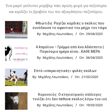
Ένα μικρό γκόλντεν ριτρίβερ πάει πρώτη φορά για πεζοπορία
και κερδίζει το βραβείο του πιο αξιαγάπητου πεζοπόρου.
Φθιώτιδα: Ραγίζει καρδιές ο σκύλος που
συνόδευσε το αφεντικό του μέχρι τον τάφο
By:
Μιχάλης Λεωτσάκος
On:
29/04/2020
4 Απριλίου – Γράμμα από ένα Αδέσποτο |
Παγκόσμια ημέρα είναι…ΚΑΘΕ ΜΕΡΑ
By:
Μιχάλης Λεωτσάκος
On:
06/04/2020
Επτά «υπερκινητικές» φυλές σκύλων
By:
Μιχάλης Λεωτσάκος
On:
21/03/2020
Κορονοϊός: Ο κτηνιατρικός σύλλογος
τονίζει ότι δεν πέθανε σκύλος λόγω του ιού
By:
Μιχάλης Λεωτσάκος
On:
19/03/2020