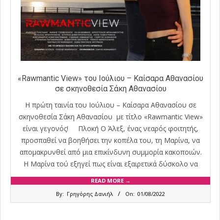
«Rawmantic View» του Ιούλιου – Καίσαρα Αθανασίου
σε σκηνοθεσία Σάκη Αθανασίου
Η πρώτη ταινία του Ιούλιου – Καίσαρα Αθανασίου σε
σκηνοθεσία Σάκη Αθανασίου με τίτλο «Rawmantic View»
είναι γεγονός! Πλοκή Ο Άλεξ, ένας νεαρός φοιτητής,
προσπαθεί να βοηθήσει την κοπέλα του, τη Μαρίνα, να
απομακρυνθεί από μια επικίνδυνη συμμορία κακοποιών.
Η Μαρίνα τού εξηγεί πως είναι εξαιρετικά δύσκολο να
READ MORE →
2022-
By:
Γρηγόρης Δανιήλ
On:
01/08/2022
08-
01