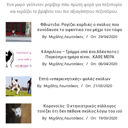
Ένα μικρό γκόλντεν ριτρίβερ πάει πρώτη φορά για πεζοπορία
και κερδίζει το βραβείο του πιο αξιαγάπητου πεζοπόρου.
Φθιώτιδα: Ραγίζει καρδιές ο σκύλος που
συνόδευσε το αφεντικό του μέχρι τον τάφο
By:
Μιχάλης Λεωτσάκος
On:
29/04/2020
4 Απριλίου – Γράμμα από ένα Αδέσποτο |
Παγκόσμια ημέρα είναι…ΚΑΘΕ ΜΕΡΑ
By:
Μιχάλης Λεωτσάκος
On:
06/04/2020
Επτά «υπερκινητικές» φυλές σκύλων
By:
Μιχάλης Λεωτσάκος
On:
21/03/2020
Κορονοϊός: Ο κτηνιατρικός σύλλογος
τονίζει ότι δεν πέθανε σκύλος λόγω του ιού
By:
Μιχάλης Λεωτσάκος
On:
19/03/2020