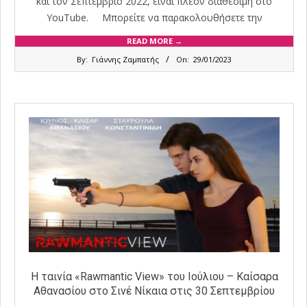
και τον Σεπτέμβριο 2022, είναι πλέον διαθέσιμη στο
YouTube. Μπορείτε να παρακολουθήσετε την
READ MORE →
2023-
By:
Γιάννης Ζαμπατής
On:
29/01/2023
01-
29
Η ταινία «Rawmantic View» του Ιούλιου – Καίσαρα
Αθανασίου στο Σινέ Νίκαια στις 30 Σεπτεμβρίου