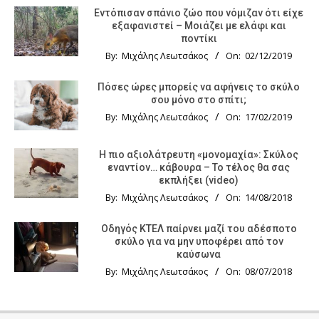
Εντόπισαν σπάνιο ζώο που νόμιζαν ότι είχε
εξαφανιστεί – Μοιάζει με ελάφι και
ποντίκι
By:
Μιχάλης Λεωτσάκος
On:
02/12/2019
Πόσες ώρες μπορείς να αφήνεις το σκύλο
σου μόνο στο σπίτι;
By:
Μιχάλης Λεωτσάκος
On:
17/02/2019
Η πιο αξιολάτρευτη «μονομαχία»: Σκύλος
εναντίον… κάβουρα – Το τέλος θα σας
εκπλήξει (video)
By:
Μιχάλης Λεωτσάκος
On:
14/08/2018
Οδηγός KTΕΛ παίρνει μαζί του αδέσποτο
σκύλο για να μην υποφέρει από τον
καύσωνα
By:
Μιχάλης Λεωτσάκος
On:
08/07/2018