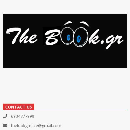
CONTACT US
6934777999
thelookgreece@gmail.com