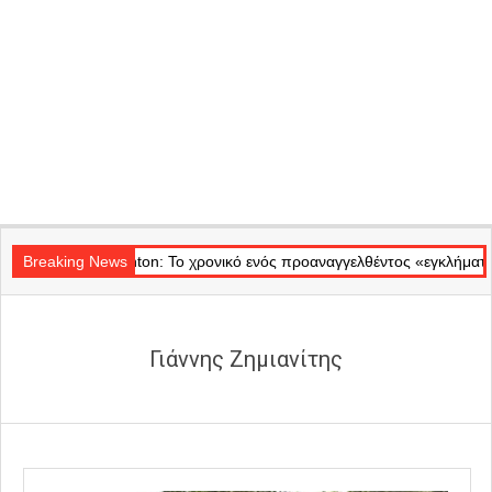
Secondary
ο Badminton: Το χρονικό ενός προαναγγελθέντος «εγκλήματος» στις φ
Navigation
Breaking News
Menu
Γιάννης Ζημιανίτης