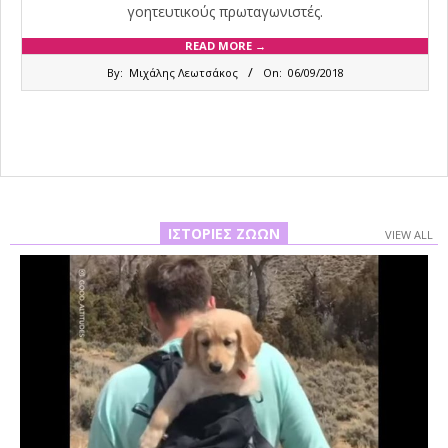
γοητευτικούς πρωταγωνιστές.
READ MORE →
2018-
By:
Μιχάλης Λεωτσάκος
On:
06/09/2018
09-
06
ΙΣΤΟΡΊΕΣ ΖΏΩΝ
VIEW ALL