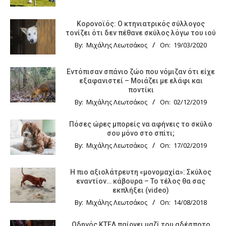
Κορονοϊός: Ο κτηνιατρικός σύλλογος
τονίζει ότι δεν πέθανε σκύλος λόγω του ιού
By:
Μιχάλης Λεωτσάκος
On:
19/03/2020
Εντόπισαν σπάνιο ζώο που νόμιζαν ότι είχε
εξαφανιστεί – Μοιάζει με ελάφι και
ποντίκι
By:
Μιχάλης Λεωτσάκος
On:
02/12/2019
Πόσες ώρες μπορείς να αφήνεις το σκύλο
σου μόνο στο σπίτι;
By:
Μιχάλης Λεωτσάκος
On:
17/02/2019
Η πιο αξιολάτρευτη «μονομαχία»: Σκύλος
εναντίον… κάβουρα – Το τέλος θα σας
εκπλήξει (video)
By:
Μιχάλης Λεωτσάκος
On:
14/08/2018
Οδηγός KTΕΛ παίρνει μαζί του αδέσποτο