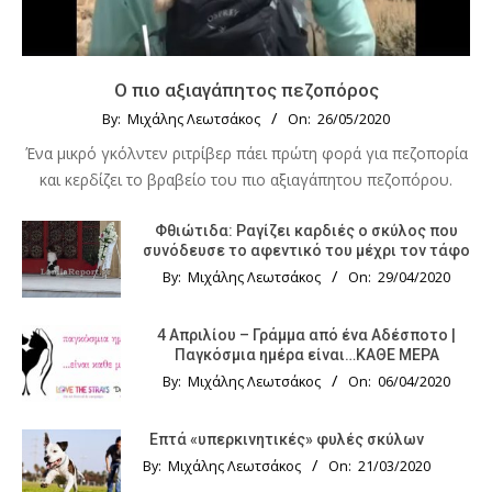
Ο πιο αξιαγάπητος πεζοπόρος
By:
Μιχάλης Λεωτσάκος
On:
26/05/2020
Ένα μικρό γκόλντεν ριτρίβερ πάει πρώτη φορά για πεζοπορία
και κερδίζει το βραβείο του πιο αξιαγάπητου πεζοπόρου.
Φθιώτιδα: Ραγίζει καρδιές ο σκύλος που
συνόδευσε το αφεντικό του μέχρι τον τάφο
By:
Μιχάλης Λεωτσάκος
On:
29/04/2020
4 Απριλίου – Γράμμα από ένα Αδέσποτο |
Παγκόσμια ημέρα είναι…ΚΑΘΕ ΜΕΡΑ
By:
Μιχάλης Λεωτσάκος
On:
06/04/2020
Επτά «υπερκινητικές» φυλές σκύλων
By:
Μιχάλης Λεωτσάκος
On:
21/03/2020