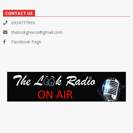
CONTACT US
6934777999
thelookgreece@gmail.com
Facebook Page