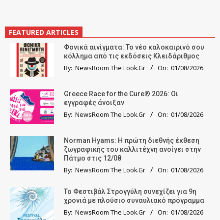
FEATURED ARTICLES
Φονικά αινίγματα: Το νέο καλοκαιρινό σου
κόλλημα από τις εκδόσεις Κλειδάριθμος
By:
NewsRoom The Look.Gr
On:
01/08/2026
Greece Race for the Cure® 2026: Οι
εγγραφές άνοιξαν
By:
NewsRoom The Look.Gr
On:
01/08/2026
Norman Hyams: Η πρώτη διεθνής έκθεση
ζωγραφικής του καλλιτέχνη ανοίγει στην
Πάτμο στις 12/08
By:
NewsRoom The Look.Gr
On:
01/08/2026
Το Φεστιβάλ Στρογγύλη συνεχίζει για 9η
χρονιά με πλούσιο συναυλιακό πρόγραμμα
By:
NewsRoom The Look.Gr
On:
01/08/2026