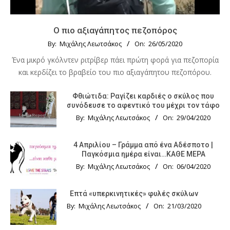
Ο πιο αξιαγάπητος πεζοπόρος
By:
Μιχάλης Λεωτσάκος
On:
26/05/2020
Ένα μικρό γκόλντεν ριτρίβερ πάει πρώτη φορά για πεζοπορία
και κερδίζει το βραβείο του πιο αξιαγάπητου πεζοπόρου.
Φθιώτιδα: Ραγίζει καρδιές ο σκύλος που
συνόδευσε το αφεντικό του μέχρι τον τάφο
By:
Μιχάλης Λεωτσάκος
On:
29/04/2020
4 Απριλίου – Γράμμα από ένα Αδέσποτο |
Παγκόσμια ημέρα είναι…ΚΑΘΕ ΜΕΡΑ
By:
Μιχάλης Λεωτσάκος
On:
06/04/2020
Επτά «υπερκινητικές» φυλές σκύλων
By:
Μιχάλης Λεωτσάκος
On:
21/03/2020