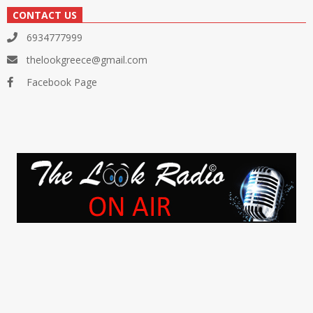
CONTACT US
6934777999
thelookgreece@gmail.com
Facebook Page