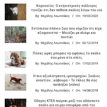
Κορονοϊός: Ο κτηνιατρικός σύλλογος
τονίζει ότι δεν πέθανε σκύλος λόγω του ιού
By:
Μιχάλης Λεωτσάκος
On:
19/03/2020
Εντόπισαν σπάνιο ζώο που νόμιζαν ότι είχε
εξαφανιστεί – Μοιάζει με ελάφι και
ποντίκι
By:
Μιχάλης Λεωτσάκος
On:
02/12/2019
Πόσες ώρες μπορείς να αφήνεις το σκύλο
σου μόνο στο σπίτι;
By:
Μιχάλης Λεωτσάκος
On:
17/02/2019
Η πιο αξιολάτρευτη «μονομαχία»: Σκύλος
εναντίον… κάβουρα – Το τέλος θα σας
εκπλήξει (video)
By:
Μιχάλης Λεωτσάκος
On:
14/08/2018
Οδηγός KTΕΛ παίρνει μαζί του αδέσποτο
σκύλο για να μην υποφέρει από τον