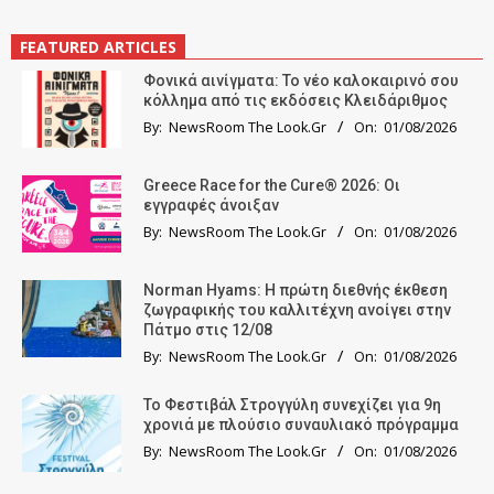
FEATURED ARTICLES
Φονικά αινίγματα: Το νέο καλοκαιρινό σου
κόλλημα από τις εκδόσεις Κλειδάριθμος
By:
NewsRoom The Look.Gr
On:
01/08/2026
Greece Race for the Cure® 2026: Οι
εγγραφές άνοιξαν
By:
NewsRoom The Look.Gr
On:
01/08/2026
Norman Hyams: Η πρώτη διεθνής έκθεση
ζωγραφικής του καλλιτέχνη ανοίγει στην
Πάτμο στις 12/08
By:
NewsRoom The Look.Gr
On:
01/08/2026
Το Φεστιβάλ Στρογγύλη συνεχίζει για 9η
χρονιά με πλούσιο συναυλιακό πρόγραμμα
By:
NewsRoom The Look.Gr
On:
01/08/2026