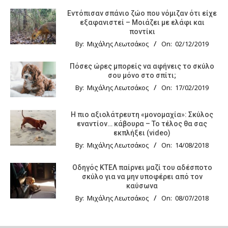
Εντόπισαν σπάνιο ζώο που νόμιζαν ότι είχε
εξαφανιστεί – Μοιάζει με ελάφι και
ποντίκι
By:
Μιχάλης Λεωτσάκος
On:
02/12/2019
Πόσες ώρες μπορείς να αφήνεις το σκύλο
σου μόνο στο σπίτι;
By:
Μιχάλης Λεωτσάκος
On:
17/02/2019
Η πιο αξιολάτρευτη «μονομαχία»: Σκύλος
εναντίον… κάβουρα – Το τέλος θα σας
εκπλήξει (video)
By:
Μιχάλης Λεωτσάκος
On:
14/08/2018
Οδηγός KTΕΛ παίρνει μαζί του αδέσποτο
σκύλο για να μην υποφέρει από τον
καύσωνα
By:
Μιχάλης Λεωτσάκος
On:
08/07/2018