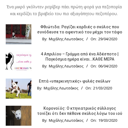
Ένα μικρό γκόλντεν ριτρίβερ πάει πρώτη φορά για πεζοπορία
και κερδίζει το βραβείο του πιο αξιαγάπητου πεζοπόρου.
Φθιώτιδα: Ραγίζει καρδιές ο σκύλος που
συνόδευσε το αφεντικό του μέχρι τον τάφο
By:
Μιχάλης Λεωτσάκος
On:
29/04/2020
4 Απριλίου – Γράμμα από ένα Αδέσποτο |
Παγκόσμια ημέρα είναι…ΚΑΘΕ ΜΕΡΑ
By:
Μιχάλης Λεωτσάκος
On:
06/04/2020
Επτά «υπερκινητικές» φυλές σκύλων
By:
Μιχάλης Λεωτσάκος
On:
21/03/2020
Κορονοϊός: Ο κτηνιατρικός σύλλογος
τονίζει ότι δεν πέθανε σκύλος λόγω του ιού
By:
Μιχάλης Λεωτσάκος
On:
19/03/2020