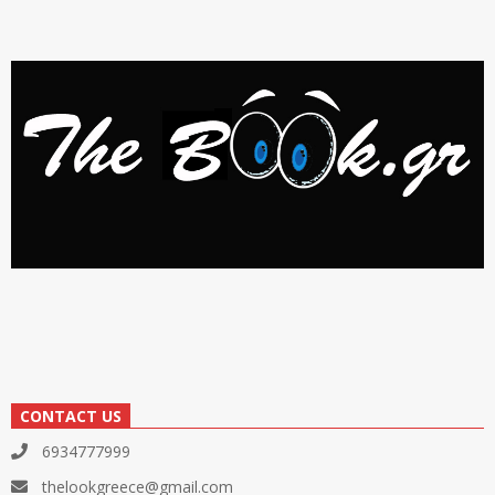
CONTACT US
6934777999
thelookgreece@gmail.com