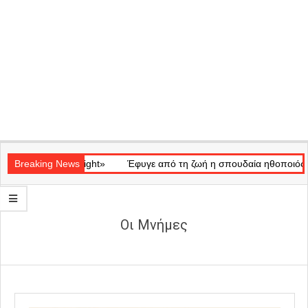
Secondary
ικό «Ray of Light»
Navigation
Breaking News
Έφυγε από τη ζωή η σπουδαία ηθοποιός Μάρω
Menu
Οι Μνήμες