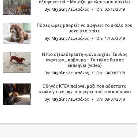
εξαφανιστεί – Μοιάζει με ελάφι και ποντίκι
By:
Μιχάλης Λεωτσάκος
On:
02/12/2019
Πόσες ώρες μπορείς να αφήνεις το σκύλο σου
μόνο στο σπίτι;
By:
Μιχάλης Λεωτσάκος
On:
17/02/2019
Η πιο αξιολάτρευτη «μονομαχία»: Σκύλος
εναντίον… κάβουρα – Το τέλος θα σας
εκπλήξει (video)
By:
Μιχάλης Λεωτσάκος
On:
14/08/2018
Οδηγός KTΕΛ παίρνει μαζί του αδέσποτο
σκύλο για να μην υποφέρει από τον καύσωνα
By:
Μιχάλης Λεωτσάκος
On:
08/07/2018