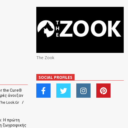
The Zook
SOCIAL PROFILES
r the Cure®
αφές άνοιξαν
he Look.Gr
: Η πρώτη
ση ζωγραφικής