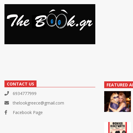
CONTACT US
FEATURED A
6934777999
thelookgreece@gmail.com
Facebook Page