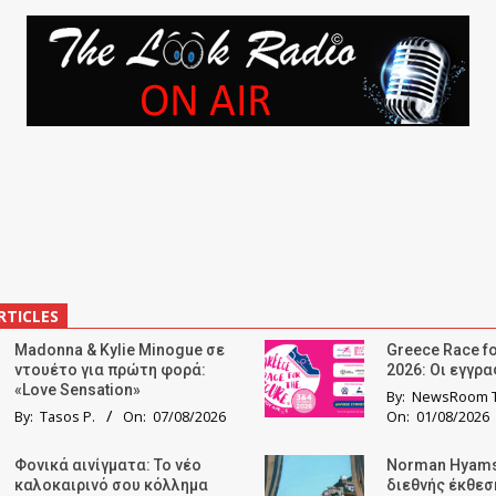
RTICLES
Madonna & Kylie Minogue σε
Greece Race fo
ντουέτο για πρώτη φορά:
2026: Οι εγγρ
«Love Sensation»
By:
NewsRoom T
By:
Tasos P.
On:
07/08/2026
On:
01/08/2026
Φονικά αινίγματα: Το νέο
Norman Hyams
καλοκαιρινό σου κόλλημα
διεθνής έκθε