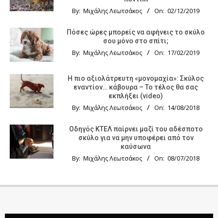
By:
Μιχάλης Λεωτσάκος
On:
02/12/2019
Πόσες ώρες μπορείς να αφήνεις το σκύλο
σου μόνο στο σπίτι;
By:
Μιχάλης Λεωτσάκος
On:
17/02/2019
Η πιο αξιολάτρευτη «μονομαχία»: Σκύλος
εναντίον… κάβουρα – Το τέλος θα σας
εκπλήξει (video)
By:
Μιχάλης Λεωτσάκος
On:
14/08/2018
Οδηγός KTΕΛ παίρνει μαζί του αδέσποτο
σκύλο για να μην υποφέρει από τον
καύσωνα
By:
Μιχάλης Λεωτσάκος
On:
08/07/2018