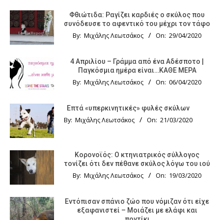
Φθιώτιδα: Ραγίζει καρδιές ο σκύλος που
συνόδευσε το αφεντικό του μέχρι τον τάφο
By:
Μιχάλης Λεωτσάκος
On:
29/04/2020
4 Απριλίου – Γράμμα από ένα Αδέσποτο |
Παγκόσμια ημέρα είναι…ΚΑΘΕ ΜΕΡΑ
By:
Μιχάλης Λεωτσάκος
On:
06/04/2020
Επτά «υπερκινητικές» φυλές σκύλων
By:
Μιχάλης Λεωτσάκος
On:
21/03/2020
Κορονοϊός: Ο κτηνιατρικός σύλλογος
τονίζει ότι δεν πέθανε σκύλος λόγω του ιού
By:
Μιχάλης Λεωτσάκος
On:
19/03/2020
Εντόπισαν σπάνιο ζώο που νόμιζαν ότι είχε
εξαφανιστεί – Μοιάζει με ελάφι και
ποντίκι