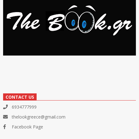
CONTACT US
6934777999
thelookgreece@gmail.com
Facebook Page