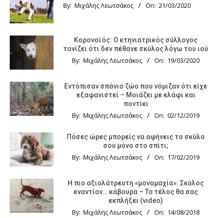
By:
Μιχάλης Λεωτσάκος
On:
21/03/2020
Κορονοϊός: Ο κτηνιατρικός σύλλογος
τονίζει ότι δεν πέθανε σκύλος λόγω του ιού
By:
Μιχάλης Λεωτσάκος
On:
19/03/2020
Εντόπισαν σπάνιο ζώο που νόμιζαν ότι είχε
εξαφανιστεί – Μοιάζει με ελάφι και
ποντίκι
By:
Μιχάλης Λεωτσάκος
On:
02/12/2019
Πόσες ώρες μπορείς να αφήνεις το σκύλο
σου μόνο στο σπίτι;
By:
Μιχάλης Λεωτσάκος
On:
17/02/2019
Η πιο αξιολάτρευτη «μονομαχία»: Σκύλος
εναντίον… κάβουρα – Το τέλος θα σας
εκπλήξει (video)
By:
Μιχάλης Λεωτσάκος
On:
14/08/2018