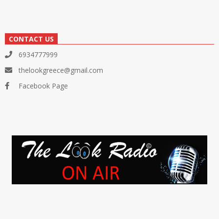
CONTACT US
6934777999
thelookgreece@gmail.com
Facebook Page