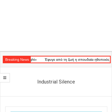
Secondary
κό «Ray of Light»
Navigation
Breaking News
Έφυγε από τη ζωή η σπουδαία ηθοποιός Μάρω
Menu
Industrial Silence