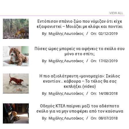
VIEW ALL
Εντόπισαν σπάνιο ζώο που νόμιζαν ότι είχε
εξαφανιστεί – Μοιάζει με ελάφι και ποντίκι
By:
Μιχάλης Λεωτσάκος
On:
02/12/2019
Πόσες ώρες μπορείς να αφήνεις το σκύλο σου
μόνο στο σπίτι;
By:
Μιχάλης Λεωτσάκος
On:
17/02/2019
Η πιο αξιολάτρευτη «μονομαχία»: Σκύλος
εναντίον… κάβουρα – Το τέλος θα σας
εκπλήξει (video)
By:
Μιχάλης Λεωτσάκος
On:
14/08/2018
Οδηγός KTΕΛ παίρνει μαζί του αδέσποτο
σκύλο για να μην υποφέρει από τον καύσωνα
By:
Μιχάλης Λεωτσάκος
On:
08/07/2018