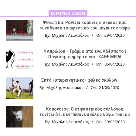
ΙΣΤΟΡΊΕΣ ΖΏΩΝ
Φθιώτιδα: Ραγίζει καρδιές ο σκύλος που
συνόδευσε το αφεντικό του μέχρι τον τάφο
By:
Μιχάλης Λεωτσάκος
On:
29/04/2020
4 Απριλίου – Γράμμα από ένα Αδέσποτο |
Παγκόσμια ημέρα είναι…ΚΑΘΕ ΜΕΡΑ
By:
Μιχάλης Λεωτσάκος
On:
06/04/2020
Επτά «υπερκινητικές» φυλές σκύλων
By:
Μιχάλης Λεωτσάκος
On:
21/03/2020
Κορονοϊός: Ο κτηνιατρικός σύλλογος
τονίζει ότι δεν πέθανε σκύλος λόγω του ιού
By:
Μιχάλης Λεωτσάκος
On:
19/03/2020