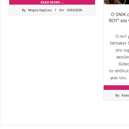
READ MORE →
2020-
By:
Μαρία Χαρίτου
On:
13/05/2020
05-
Ο SNIK σ
13
BOY” και 
Ο no1 
hitmaker 
στο sup
ακούσ
δίσκο
το απόλυτ
φαν του: 
2020-
By:
Κατ
05-
11