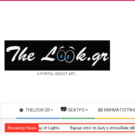
Skip
to
content
THE
A PORTAL ABOUT ART...
LOOK.GR
Secondary
THELOOK.GR
— ΘΈΑΤΡΟ
ΚΙΝΗΜΑΤΟΓΡΆ
Navigation
Menu
ηματικό «Ray of Light»
Breaking News
Έφυγε από τη ζωή η σπουδαία ηθοποιός 