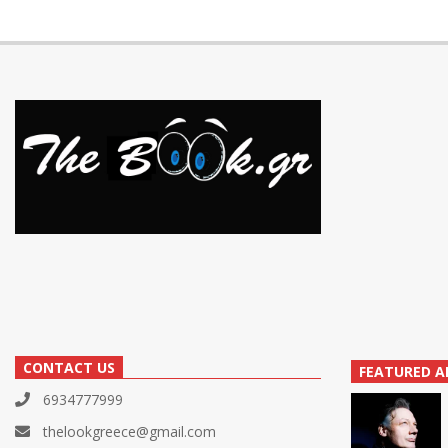
CONTACT US
FEATURED A
6934777999
thelookgreece@gmail.com