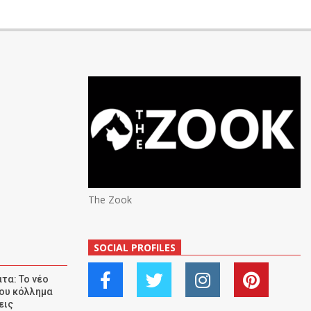
The Zook
SOCIAL PROFILES
τα: Το νέο
ου κόλλημα
εις