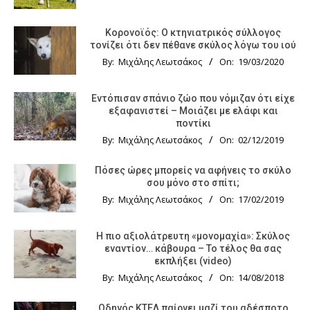
Κορονοϊός: Ο κτηνιατρικός σύλλογος
τονίζει ότι δεν πέθανε σκύλος λόγω του ιού
By:
Μιχάλης Λεωτσάκος
On:
19/03/2020
Εντόπισαν σπάνιο ζώο που νόμιζαν ότι είχε
εξαφανιστεί – Μοιάζει με ελάφι και
ποντίκι
By:
Μιχάλης Λεωτσάκος
On:
02/12/2019
Πόσες ώρες μπορείς να αφήνεις το σκύλο
σου μόνο στο σπίτι;
By:
Μιχάλης Λεωτσάκος
On:
17/02/2019
Η πιο αξιολάτρευτη «μονομαχία»: Σκύλος
εναντίον… κάβουρα – Το τέλος θα σας
εκπλήξει (video)
By:
Μιχάλης Λεωτσάκος
On:
14/08/2018
Οδηγός KTΕΛ παίρνει μαζί του αδέσποτο