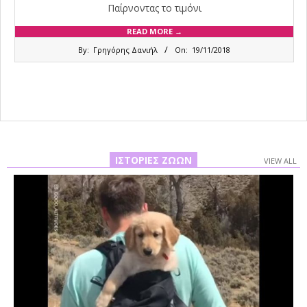
Παίρνοντας το τιμόνι
READ MORE →
2018-
By:
Γρηγόρης Δανιήλ
On:
19/11/2018
11-
19
ΙΣΤΟΡΊΕΣ ΖΏΩΝ
VIEW ALL