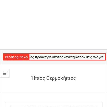
Secondary
Το χρονικό ενός προαναγγελθέντος «εγκλήματος» στις φλόγες – Η επίσ
Navigation
Breaking News
Menu
Ήπιος Θερμοκήπιος