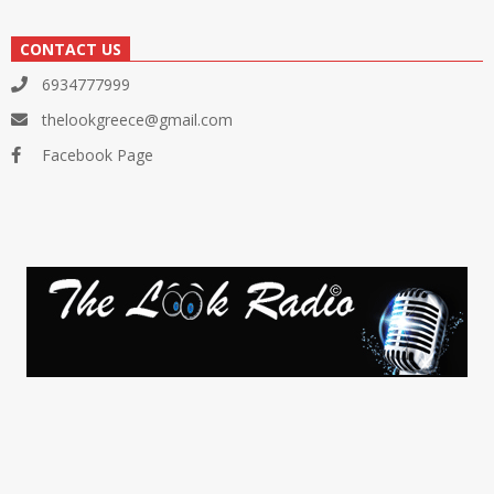
CONTACT US
6934777999
thelookgreece@gmail.com
Facebook Page