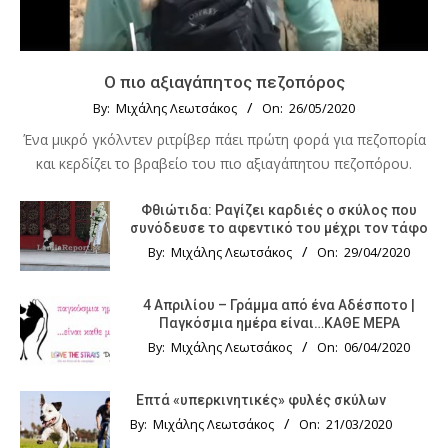
Ο πιο αξιαγάπητος πεζοπόρος
By:
Μιχάλης Λεωτσάκος
On:
26/05/2020
Ένα μικρό γκόλντεν ριτρίβερ πάει πρώτη φορά για πεζοπορία
και κερδίζει το βραβείο του πιο αξιαγάπητου πεζοπόρου.
Φθιώτιδα: Ραγίζει καρδιές ο σκύλος που
συνόδευσε το αφεντικό του μέχρι τον τάφο
By:
Μιχάλης Λεωτσάκος
On:
29/04/2020
4 Απριλίου – Γράμμα από ένα Αδέσποτο |
Παγκόσμια ημέρα είναι…ΚΑΘΕ ΜΕΡΑ
By:
Μιχάλης Λεωτσάκος
On:
06/04/2020
Επτά «υπερκινητικές» φυλές σκύλων
By:
Μιχάλης Λεωτσάκος
On:
21/03/2020