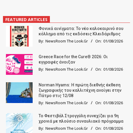
FEATURED ARTICLES
Φονικά αινίγματα: Το νέο καλοκαιρινό σου
κόλλημα από τις εκδόσεις Κλειδάριθμος
By:
NewsRoom The Look.Gr
On:
01/08/2026
Greece Race for the Cure® 2026: Οι
εγγραφές άνοιξαν
By:
NewsRoom The Look.Gr
On:
01/08/2026
Norman Hyams: Η πρώτη διεθνής έκθεση
ζωγραφικής του καλλιτέχνη ανοίγει στην
Πάτμο στις 12/08
By:
NewsRoom The Look.Gr
On:
01/08/2026
Το Φεστιβάλ Στρογγύλη συνεχίζει για 9η
χρονιά με πλούσιο συναυλιακό πρόγραμμα
By:
NewsRoom The Look.Gr
On:
01/08/2026