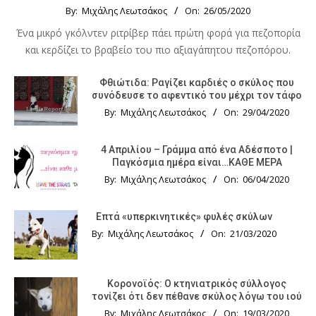
By:
Μιχάλης Λεωτσάκος
On:
26/05/2020
Ένα μικρό γκόλντεν ριτρίβερ πάει πρώτη φορά για πεζοπορία
και κερδίζει το βραβείο του πιο αξιαγάπητου πεζοπόρου.
Φθιώτιδα: Ραγίζει καρδιές ο σκύλος που
συνόδευσε το αφεντικό του μέχρι τον τάφο
By:
Μιχάλης Λεωτσάκος
On:
29/04/2020
4 Απριλίου – Γράμμα από ένα Αδέσποτο |
Παγκόσμια ημέρα είναι…ΚΑΘΕ ΜΕΡΑ
By:
Μιχάλης Λεωτσάκος
On:
06/04/2020
Επτά «υπερκινητικές» φυλές σκύλων
By:
Μιχάλης Λεωτσάκος
On:
21/03/2020
Κορονοϊός: Ο κτηνιατρικός σύλλογος
τονίζει ότι δεν πέθανε σκύλος λόγω του ιού
By:
Μιχάλης Λεωτσάκος
On:
19/03/2020