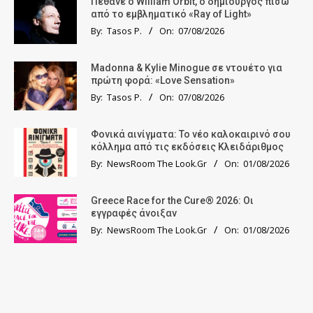
Πέθανε ο William Orbit, ο δημιουργός πίσω
από το εμβληματικό «Ray of Light»
By:
Tasos P.
On:
07/08/2026
Madonna & Kylie Minogue σε ντουέτο για
πρώτη φορά: «Love Sensation»
By:
Tasos P.
On:
07/08/2026
Φονικά αινίγματα: Το νέο καλοκαιρινό σου
κόλλημα από τις εκδόσεις Κλειδάριθμος
By:
NewsRoom The Look.Gr
On:
01/08/2026
Greece Race for the Cure® 2026: Οι
εγγραφές άνοιξαν
By:
NewsRoom The Look.Gr
On:
01/08/2026