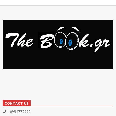
CONTACT US
6934777999