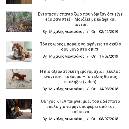
Εντόπισαν σπάνιο ζώο που νόμιζαν ότι είχε
εξαφανιστεί – Μοιάζει με ελάφι και
ποντίκι
By:
Μιχάλης Λεωτσάκος
On:
02/12/2019
Πόσες ώρες μπορείς να αφήνεις το σκύλο
σου μόνο στο σπίτι;
By:
Μιχάλης Λεωτσάκος
On:
17/02/2019
Η πιο αξιολάτρευτη «μονομαχία»: Σκύλος
εναντίον… κάβουρα – Το τέλος θα σας
εκπλήξει (video)
By:
Μιχάλης Λεωτσάκος
On:
14/08/2018
Οδηγός KTΕΛ παίρνει μαζί του αδέσποτο
σκύλο για να μην υποφέρει από τον
καύσωνα
By:
Μιχάλης Λεωτσάκος
On:
08/07/2018