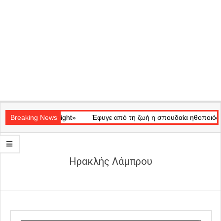
Secondary
τικό «Ray of Light»
Navigation
Breaking News
Έφυγε από τη ζωή η σπουδαία ηθοποιός Μάρ
Menu
Ηρακλής Λάμπρου