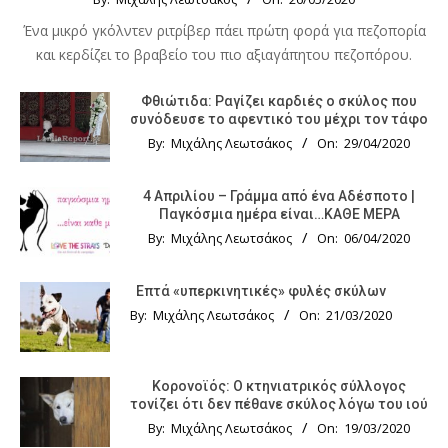
Ένα μικρό γκόλντεν ριτρίβερ πάει πρώτη φορά για πεζοπορία
και κερδίζει το βραβείο του πιο αξιαγάπητου πεζοπόρου.
Φθιώτιδα: Ραγίζει καρδιές ο σκύλος που
συνόδευσε το αφεντικό του μέχρι τον τάφο
By:
Μιχάλης Λεωτσάκος
On:
29/04/2020
4 Απριλίου – Γράμμα από ένα Αδέσποτο |
Παγκόσμια ημέρα είναι…ΚΑΘΕ ΜΕΡΑ
By:
Μιχάλης Λεωτσάκος
On:
06/04/2020
Επτά «υπερκινητικές» φυλές σκύλων
By:
Μιχάλης Λεωτσάκος
On:
21/03/2020
Κορονοϊός: Ο κτηνιατρικός σύλλογος
τονίζει ότι δεν πέθανε σκύλος λόγω του ιού
By:
Μιχάλης Λεωτσάκος
On:
19/03/2020