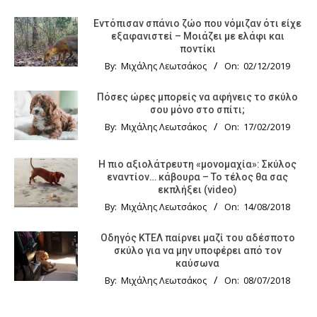
Εντόπισαν σπάνιο ζώο που νόμιζαν ότι είχε
εξαφανιστεί – Μοιάζει με ελάφι και
ποντίκι
By:
Μιχάλης Λεωτσάκος
On:
02/12/2019
Πόσες ώρες μπορείς να αφήνεις το σκύλο
σου μόνο στο σπίτι;
By:
Μιχάλης Λεωτσάκος
On:
17/02/2019
Η πιο αξιολάτρευτη «μονομαχία»: Σκύλος
εναντίον… κάβουρα – Το τέλος θα σας
εκπλήξει (video)
By:
Μιχάλης Λεωτσάκος
On:
14/08/2018
Οδηγός KTΕΛ παίρνει μαζί του αδέσποτο
σκύλο για να μην υποφέρει από τον
καύσωνα
By:
Μιχάλης Λεωτσάκος
On:
08/07/2018