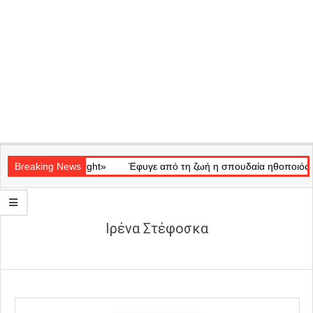
Secondary
τικό «Ray of Light»
Navigation
Breaking News
Έφυγε από τη ζωή η σπουδαία ηθοποιός Μάρ
Menu
Ιρένα Στέφοσκα