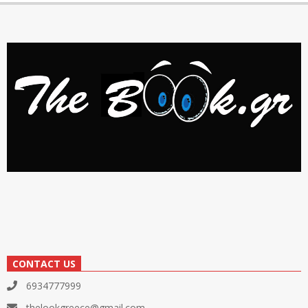
CONTACT US
6934777999
thelookgreece@gmail.com