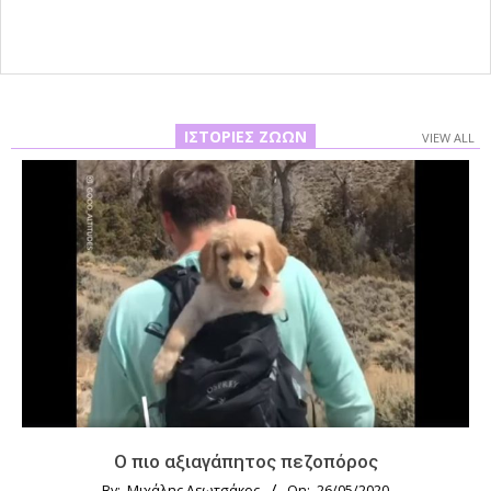
ΙΣΤΟΡΊΕΣ ΖΏΩΝ
VIEW ALL
Ο πιο αξιαγάπητος πεζοπόρος
By:
Μιχάλης Λεωτσάκος
On:
26/05/2020