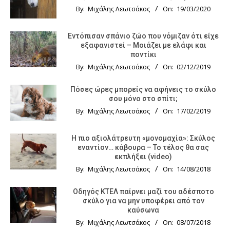
By:
Μιχάλης Λεωτσάκος
On:
19/03/2020
Εντόπισαν σπάνιο ζώο που νόμιζαν ότι είχε
εξαφανιστεί – Μοιάζει με ελάφι και
ποντίκι
By:
Μιχάλης Λεωτσάκος
On:
02/12/2019
Πόσες ώρες μπορείς να αφήνεις το σκύλο
σου μόνο στο σπίτι;
By:
Μιχάλης Λεωτσάκος
On:
17/02/2019
Η πιο αξιολάτρευτη «μονομαχία»: Σκύλος
εναντίον… κάβουρα – Το τέλος θα σας
εκπλήξει (video)
By:
Μιχάλης Λεωτσάκος
On:
14/08/2018
Οδηγός KTΕΛ παίρνει μαζί του αδέσποτο
σκύλο για να μην υποφέρει από τον
καύσωνα
By:
Μιχάλης Λεωτσάκος
On:
08/07/2018