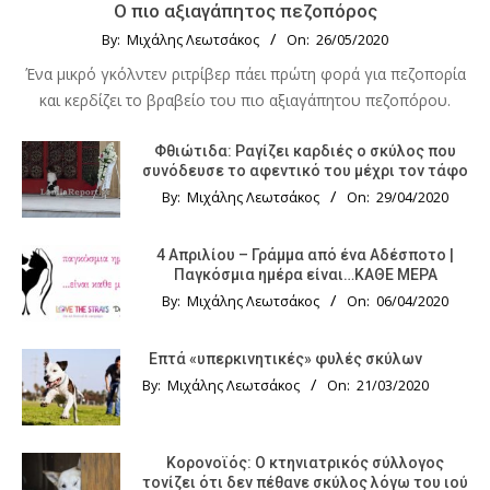
Ο πιο αξιαγάπητος πεζοπόρος
By:
Μιχάλης Λεωτσάκος
On:
26/05/2020
Ένα μικρό γκόλντεν ριτρίβερ πάει πρώτη φορά για πεζοπορία
και κερδίζει το βραβείο του πιο αξιαγάπητου πεζοπόρου.
Φθιώτιδα: Ραγίζει καρδιές ο σκύλος που
συνόδευσε το αφεντικό του μέχρι τον τάφο
By:
Μιχάλης Λεωτσάκος
On:
29/04/2020
4 Απριλίου – Γράμμα από ένα Αδέσποτο |
Παγκόσμια ημέρα είναι…ΚΑΘΕ ΜΕΡΑ
By:
Μιχάλης Λεωτσάκος
On:
06/04/2020
Επτά «υπερκινητικές» φυλές σκύλων
By:
Μιχάλης Λεωτσάκος
On:
21/03/2020
Κορονοϊός: Ο κτηνιατρικός σύλλογος
τονίζει ότι δεν πέθανε σκύλος λόγω του ιού