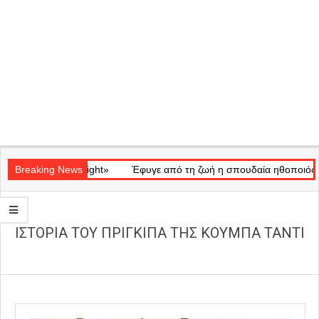
Secondary
ικό «Ray of Light»
Navigation
Breaking News
Έφυγε από τη ζωή η σπουδαία ηθοποιός Μάρω
Menu
ΙΣΤΟΡΙΑ ΤΟΥ ΠΡΙΓΚΙΠΑ ΤΗΣ ΚΟΥΜΠΑ ΤΑΝΤΙ