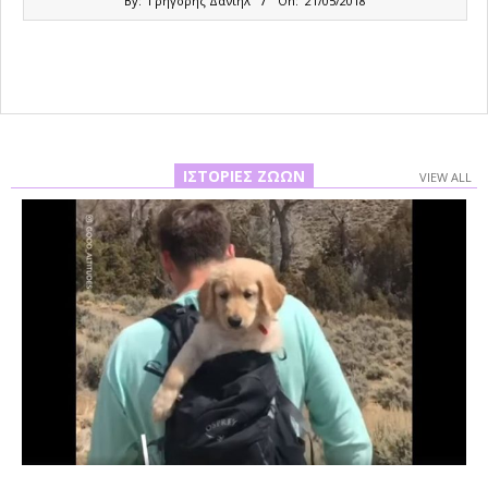
By:
Γρηγόρης Δανιήλ
On:
21/05/2018
05-
21
ΙΣΤΟΡΊΕΣ ΖΏΩΝ
VIEW ALL