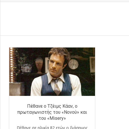
Πέθανε ο Τζέιμς Κάαν, ο
πρωταγωνιστής του «Νονού» και
του «Misery»
Πέθανε σε ηλικία 82 ετών ο διάσημος