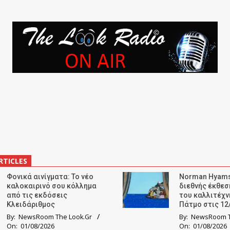
RTICLES
Φονικά αινίγματα: Το νέο
Norman Hyams
καλοκαιρινό σου κόλλημα
διεθνής έκθε
από τις εκδόσεις
του καλλιτέχν
Κλειδάριθμος
Πάτμο στις 12
By:
NewsRoom The Look.Gr
By:
NewsRoom T
On:
01/08/2026
On:
01/08/2026