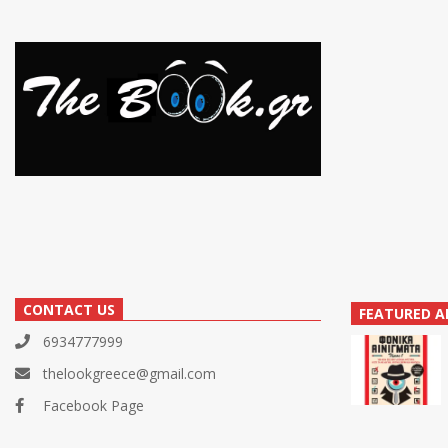
CONTACT US
FEATURED A
6934777999
thelookgreece@gmail.com
Facebook Page