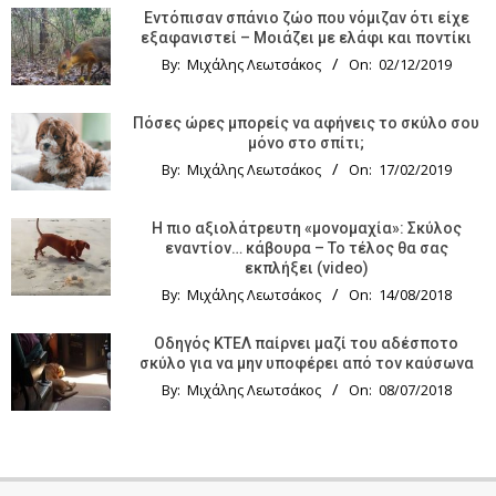
Εντόπισαν σπάνιο ζώο που νόμιζαν ότι είχε
εξαφανιστεί – Μοιάζει με ελάφι και ποντίκι
By:
Μιχάλης Λεωτσάκος
On:
02/12/2019
Πόσες ώρες μπορείς να αφήνεις το σκύλο σου
μόνο στο σπίτι;
By:
Μιχάλης Λεωτσάκος
On:
17/02/2019
Η πιο αξιολάτρευτη «μονομαχία»: Σκύλος
εναντίον… κάβουρα – Το τέλος θα σας
εκπλήξει (video)
By:
Μιχάλης Λεωτσάκος
On:
14/08/2018
Οδηγός KTΕΛ παίρνει μαζί του αδέσποτο
σκύλο για να μην υποφέρει από τον καύσωνα
By:
Μιχάλης Λεωτσάκος
On:
08/07/2018