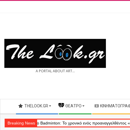
Skip
to
content
THE
A PORTAL ABOUT ART...
LOOK.GR
Secondary
THELOOK.GR
— ΘΈΑΤΡΟ
ΚΙΝΗΜΑΤΟΓΡΆ
Navigation
Menu
Breaking News
Θέατρο Badminton: Το χρονικό ενός προαναγγελθέντος «εγκλήματο