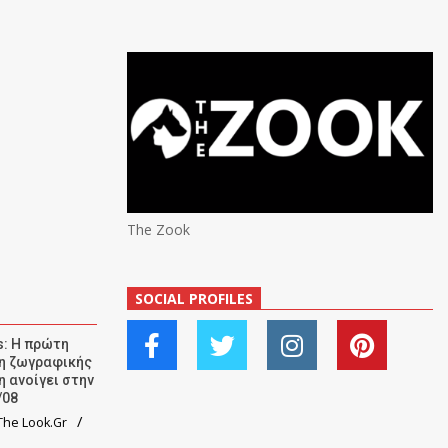
The Zook
SOCIAL PROFILES
: Η πρώτη
ση ζωγραφικής
η ανοίγει στην
/08
he Look.Gr