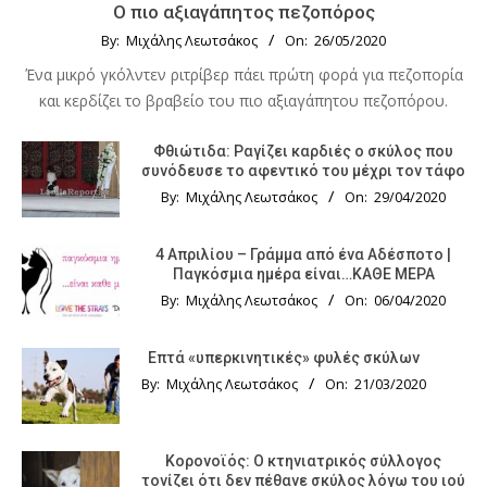
Ο πιο αξιαγάπητος πεζοπόρος
By:
Μιχάλης Λεωτσάκος
On:
26/05/2020
Ένα μικρό γκόλντεν ριτρίβερ πάει πρώτη φορά για πεζοπορία
και κερδίζει το βραβείο του πιο αξιαγάπητου πεζοπόρου.
Φθιώτιδα: Ραγίζει καρδιές ο σκύλος που
συνόδευσε το αφεντικό του μέχρι τον τάφο
By:
Μιχάλης Λεωτσάκος
On:
29/04/2020
4 Απριλίου – Γράμμα από ένα Αδέσποτο |
Παγκόσμια ημέρα είναι…ΚΑΘΕ ΜΕΡΑ
By:
Μιχάλης Λεωτσάκος
On:
06/04/2020
Επτά «υπερκινητικές» φυλές σκύλων
By:
Μιχάλης Λεωτσάκος
On:
21/03/2020
Κορονοϊός: Ο κτηνιατρικός σύλλογος
τονίζει ότι δεν πέθανε σκύλος λόγω του ιού