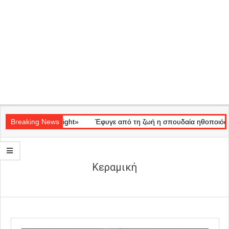
Secondary
ικό «Ray of Light»
Navigation
Breaking News
Έφυγε από τη ζωή η σπουδαία ηθοποιός Μάρ
Menu
Κεραμική