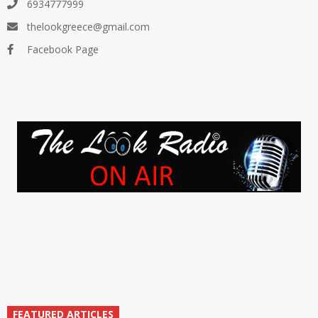
6934777999
thelookgreece@gmail.com
Facebook Page
FEATURED ARTICLES