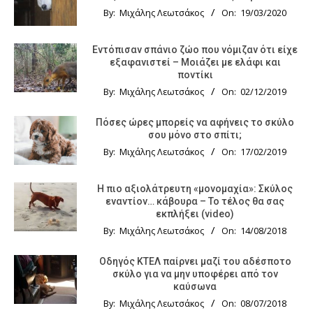
By:
Μιχάλης Λεωτσάκος
On:
19/03/2020
Εντόπισαν σπάνιο ζώο που νόμιζαν ότι είχε
εξαφανιστεί – Μοιάζει με ελάφι και
ποντίκι
By:
Μιχάλης Λεωτσάκος
On:
02/12/2019
Πόσες ώρες μπορείς να αφήνεις το σκύλο
σου μόνο στο σπίτι;
By:
Μιχάλης Λεωτσάκος
On:
17/02/2019
Η πιο αξιολάτρευτη «μονομαχία»: Σκύλος
εναντίον… κάβουρα – Το τέλος θα σας
εκπλήξει (video)
By:
Μιχάλης Λεωτσάκος
On:
14/08/2018
Οδηγός KTΕΛ παίρνει μαζί του αδέσποτο
σκύλο για να μην υποφέρει από τον
καύσωνα
By:
Μιχάλης Λεωτσάκος
On:
08/07/2018