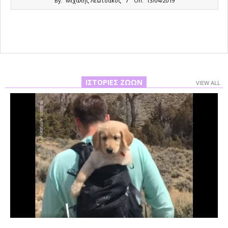
By:
Μιχάλης Λεωτσάκος
On:
13/04/2019
04-
13
ΙΣΤΟΡΊΕΣ ΖΏΩΝ
VIEW ALL