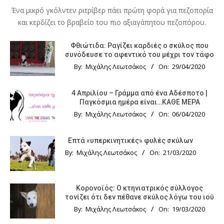
Ένα μικρό γκόλντεν ριτρίβερ πάει πρώτη φορά για πεζοπορία
και κερδίζει το βραβείο του πιο αξιαγάπητου πεζοπόρου.
Φθιώτιδα: Ραγίζει καρδιές ο σκύλος που
συνόδευσε το αφεντικό του μέχρι τον τάφο
By:
Μιχάλης Λεωτσάκος
On:
29/04/2020
4 Απριλίου – Γράμμα από ένα Αδέσποτο |
Παγκόσμια ημέρα είναι…ΚΑΘΕ ΜΕΡΑ
By:
Μιχάλης Λεωτσάκος
On:
06/04/2020
Επτά «υπερκινητικές» φυλές σκύλων
By:
Μιχάλης Λεωτσάκος
On:
21/03/2020
Κορονοϊός: Ο κτηνιατρικός σύλλογος
τονίζει ότι δεν πέθανε σκύλος λόγω του ιού
By:
Μιχάλης Λεωτσάκος
On:
19/03/2020