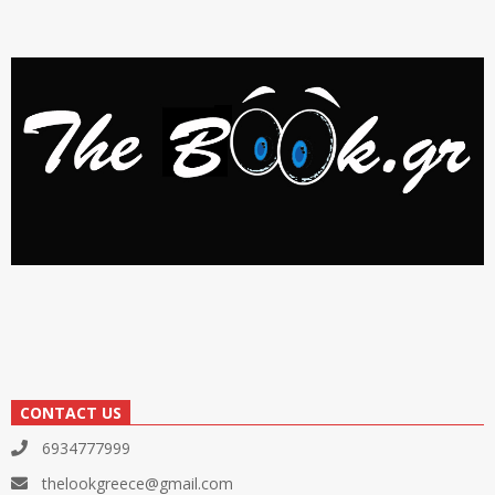
CONTACT US
6934777999
thelookgreece@gmail.com