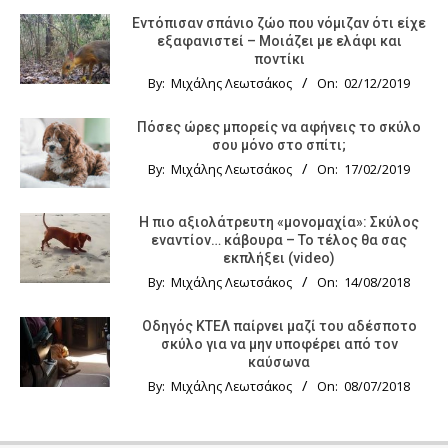
Εντόπισαν σπάνιο ζώο που νόμιζαν ότι είχε
εξαφανιστεί – Μοιάζει με ελάφι και
ποντίκι
By:
Μιχάλης Λεωτσάκος
On:
02/12/2019
Πόσες ώρες μπορείς να αφήνεις το σκύλο
σου μόνο στο σπίτι;
By:
Μιχάλης Λεωτσάκος
On:
17/02/2019
Η πιο αξιολάτρευτη «μονομαχία»: Σκύλος
εναντίον… κάβουρα – Το τέλος θα σας
εκπλήξει (video)
By:
Μιχάλης Λεωτσάκος
On:
14/08/2018
Οδηγός KTΕΛ παίρνει μαζί του αδέσποτο
σκύλο για να μην υποφέρει από τον
καύσωνα
By:
Μιχάλης Λεωτσάκος
On:
08/07/2018