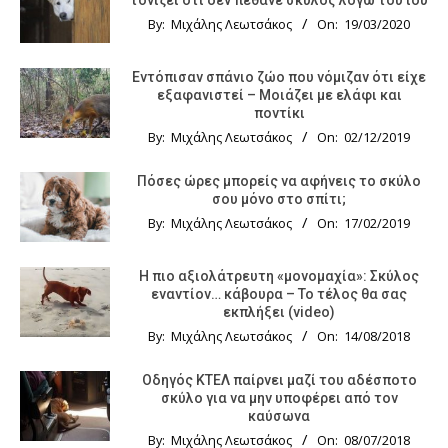
By:
Μιχάλης Λεωτσάκος
On:
19/03/2020
Εντόπισαν σπάνιο ζώο που νόμιζαν ότι είχε
εξαφανιστεί – Μοιάζει με ελάφι και
ποντίκι
By:
Μιχάλης Λεωτσάκος
On:
02/12/2019
Πόσες ώρες μπορείς να αφήνεις το σκύλο
σου μόνο στο σπίτι;
By:
Μιχάλης Λεωτσάκος
On:
17/02/2019
Η πιο αξιολάτρευτη «μονομαχία»: Σκύλος
εναντίον… κάβουρα – Το τέλος θα σας
εκπλήξει (video)
By:
Μιχάλης Λεωτσάκος
On:
14/08/2018
Οδηγός KTΕΛ παίρνει μαζί του αδέσποτο
σκύλο για να μην υποφέρει από τον
καύσωνα
By:
Μιχάλης Λεωτσάκος
On:
08/07/2018