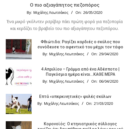
Ο πιο αξιαγάπητος πεζοπόρος
By:
Μιχάλης Λεωτσάκος
On:
26/05/2020
Ένα μικρό γκόλντεν ριτρίβερ πάει πρώτη φορά για πεζοπορία
και κερδίζει το βραβείο του πιο αξιαγάπητου πεζοπόρου.
Φθιώτιδα: Ραγίζει καρδιές ο σκύλος που
συνόδευσε το αφεντικό του μέχρι τον τάφο
By:
Μιχάλης Λεωτσάκος
On:
29/04/2020
4 Απριλίου – Γράμμα από ένα Αδέσποτο |
Παγκόσμια ημέρα είναι…ΚΑΘΕ ΜΕΡΑ
By:
Μιχάλης Λεωτσάκος
On:
06/04/2020
Επτά «υπερκινητικές» φυλές σκύλων
By:
Μιχάλης Λεωτσάκος
On:
21/03/2020
Κορονοϊός: Ο κτηνιατρικός σύλλογος
τονίζει ότι δεν πέθανε σκύλος λόγω του ιού