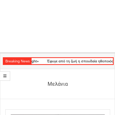
Secondary
κό «Ray of Light»
Navigation
Breaking News
Έφυγε από τη ζωή η σπουδαία ηθοποιός Μάρω 
Menu
Μελάνια