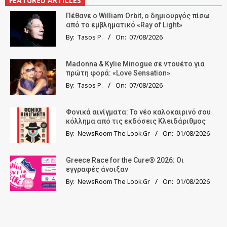
FEATURED ARTICLES
Πέθανε ο William Orbit, ο δημιουργός πίσω
από το εμβληματικό «Ray of Light»
By:
Tasos P.
On:
07/08/2026
Madonna & Kylie Minogue σε ντουέτο για
πρώτη φορά: «Love Sensation»
By:
Tasos P.
On:
07/08/2026
Φονικά αινίγματα: Το νέο καλοκαιρινό σου
κόλλημα από τις εκδόσεις Κλειδάριθμος
By:
NewsRoom The Look.Gr
On:
01/08/2026
Greece Race for the Cure® 2026: Οι
εγγραφές άνοιξαν
By:
NewsRoom The Look.Gr
On:
01/08/2026