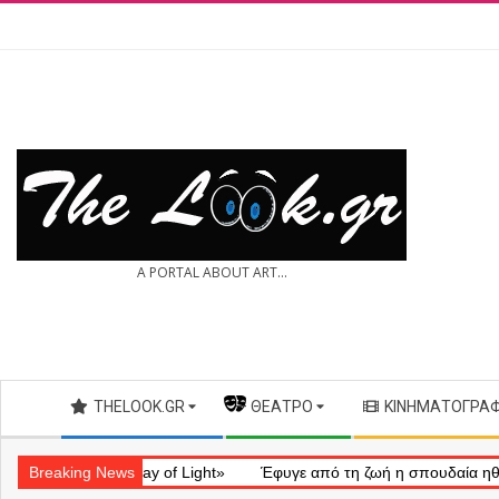
Skip
to
content
THE
A PORTAL ABOUT ART...
LOOK.GR
Secondary
THELOOK.GR
— ΘΈΑΤΡΟ
ΚΙΝΗΜΑΤΟΓΡΆ
Navigation
Menu
ληματικό «Ray of Light»
Breaking News
Έφυγε από τη ζωή η σπουδαία ηθοποιός