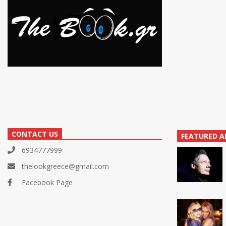
CONTACT US
FEATURED A
6934777999
thelookgreece@gmail.com
Facebook Page