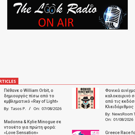
RTICLES
Πέθανε ο William Orbit, ο
Φονικά αινίγμα
δημιουργός πίσω από το
καλοκαιρινό σ
εμβληματικό «Ray of Light»
από τις εκδόσ
Κλειδάριθμος
By:
Tasos P.
On:
07/08/2026
By:
NewsRoom T
On:
01/08/2026
Madonna & Kylie Minogue σε
ντουέτο για πρώτη φορά:
«Love Sensation»
Greece Race fo