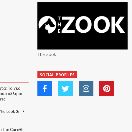
The Zook
SOCIAL PROFILES
τα: Το νέο
ου κόλλημα
εις
he Look.Gr
r the Cure®