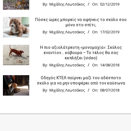
By:
Μιχάλης Λεωτσάκος
On:
02/12/2019
Πόσες ώρες μπορείς να αφήνεις το σκύλο σου
μόνο στο σπίτι;
By:
Μιχάλης Λεωτσάκος
On:
17/02/2019
Η πιο αξιολάτρευτη «μονομαχία»: Σκύλος
εναντίον… κάβουρα – Το τέλος θα σας
εκπλήξει (video)
By:
Μιχάλης Λεωτσάκος
On:
14/08/2018
Οδηγός KTΕΛ παίρνει μαζί του αδέσποτο
σκύλο για να μην υποφέρει από τον καύσωνα
By:
Μιχάλης Λεωτσάκος
On:
08/07/2018