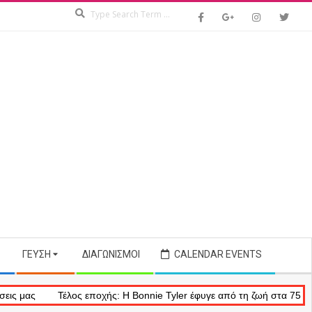
Search
ΓΕΎΣΗ
ΔΙΑΓΩΝΙΣΜΟΊ
CALENDAR EVENTS
Τέλος εποχής: Η Bonnie Tyler έφυγε από τη ζωή στα 75 της