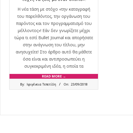
Η νέα τάση με στόχο «την καταγραφή
του παρελθόντος, την οργάνωση του
παρόντος και τον προγραμματισμό του
μέλλοντος»! Εάν δεν γνωρίζετε μέχρι
τώρα τι εστί Bullet Journal και απορήσατε
στην ανάγνωση του τίτλου, μην
ανησυχείτε! Στο άρθρο αυτό θα μάθετε
όσα είναι και αντιπροσωπεύει η
συγκεκριμένη ιδέα, η οποία τα
READ MORE →
2018-
By:
Ιφιγένεια Τεπετίδη
On:
23/09/2018
09-
23