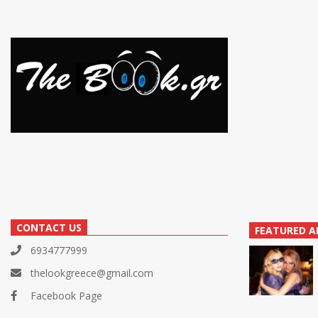
CONTACT US
FEATURED A
6934777999
thelookgreece@gmail.com
Facebook Page