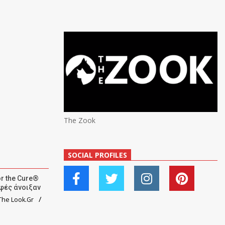
The Zook
SOCIAL PROFILES
r the Cure®
αφές άνοιξαν
he Look.Gr