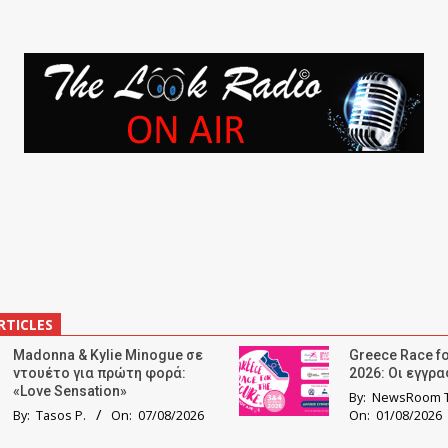
RTICLES
Madonna & Kylie Minogue σε
Greece Race fo
ντουέτο για πρώτη φορά:
2026: Οι εγγρ
«Love Sensation»
By:
NewsRoom T
By:
Tasos P.
On:
07/08/2026
On:
01/08/2026