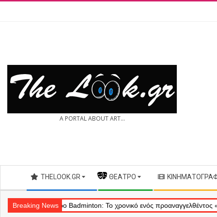
Skip
to
content
THE
A PORTAL ABOUT ART...
LOOK.GR
Secondary
THELOOK.GR
— ΘΈΑΤΡΟ
ΚΙΝΗΜΑΤΟΓΡΆ
Navigation
Menu
ύ
Breaking News
Θέατρο Badminton: Το χρονικό ενός προαναγγελθέντος «εγκλήματ