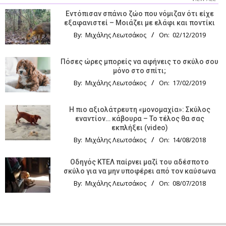
Εντόπισαν σπάνιο ζώο που νόμιζαν ότι είχε
εξαφανιστεί – Μοιάζει με ελάφι και ποντίκι
By:
Μιχάλης Λεωτσάκος
On:
02/12/2019
Πόσες ώρες μπορείς να αφήνεις το σκύλο σου
μόνο στο σπίτι;
By:
Μιχάλης Λεωτσάκος
On:
17/02/2019
Η πιο αξιολάτρευτη «μονομαχία»: Σκύλος
εναντίον… κάβουρα – Το τέλος θα σας
εκπλήξει (video)
By:
Μιχάλης Λεωτσάκος
On:
14/08/2018
Οδηγός KTΕΛ παίρνει μαζί του αδέσποτο
σκύλο για να μην υποφέρει από τον καύσωνα
By:
Μιχάλης Λεωτσάκος
On:
08/07/2018