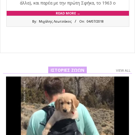
άλλα), και παρέα με την πρώτη Σφήκα, το 1963 ο
READ MORE →
2018-
By:
Μιχάλης Λεωτσάκος
On:
04/07/2018
07-
04
ΙΣΤΟΡΊΕΣ ΖΏΩΝ
VIEW ALL