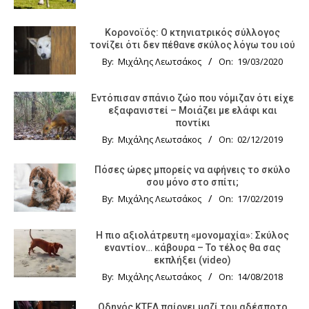
Κορονοϊός: Ο κτηνιατρικός σύλλογος
τονίζει ότι δεν πέθανε σκύλος λόγω του ιού
By:
Μιχάλης Λεωτσάκος
On:
19/03/2020
Εντόπισαν σπάνιο ζώο που νόμιζαν ότι είχε
εξαφανιστεί – Μοιάζει με ελάφι και
ποντίκι
By:
Μιχάλης Λεωτσάκος
On:
02/12/2019
Πόσες ώρες μπορείς να αφήνεις το σκύλο
σου μόνο στο σπίτι;
By:
Μιχάλης Λεωτσάκος
On:
17/02/2019
Η πιο αξιολάτρευτη «μονομαχία»: Σκύλος
εναντίον… κάβουρα – Το τέλος θα σας
εκπλήξει (video)
By:
Μιχάλης Λεωτσάκος
On:
14/08/2018
Οδηγός KTΕΛ παίρνει μαζί του αδέσποτο