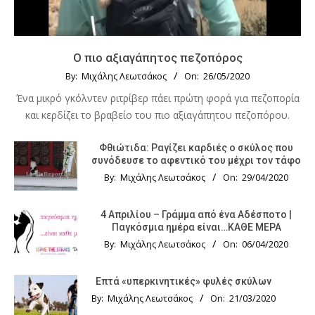
Ο πιο αξιαγάπητος πεζοπόρος
By:
Μιχάλης Λεωτσάκος
On:
26/05/2020
Ένα μικρό γκόλντεν ριτρίβερ πάει πρώτη φορά για πεζοπορία
και κερδίζει το βραβείο του πιο αξιαγάπητου πεζοπόρου.
Φθιώτιδα: Ραγίζει καρδιές ο σκύλος που
συνόδευσε το αφεντικό του μέχρι τον τάφο
By:
Μιχάλης Λεωτσάκος
On:
29/04/2020
4 Απριλίου – Γράμμα από ένα Αδέσποτο |
Παγκόσμια ημέρα είναι…ΚΑΘΕ ΜΕΡΑ
By:
Μιχάλης Λεωτσάκος
On:
06/04/2020
Επτά «υπερκινητικές» φυλές σκύλων
By:
Μιχάλης Λεωτσάκος
On:
21/03/2020