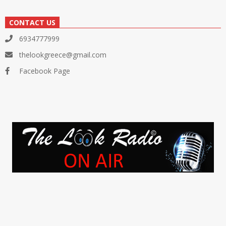
CONTACT US
6934777999
thelookgreece@gmail.com
Facebook Page