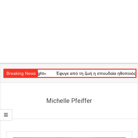
Secondary
κό «Ray of Light»
Navigation
Breaking News
Έφυγε από τη ζωή η σπουδαία ηθοποιός Μάρω 
Menu
Michelle Pfeiffer