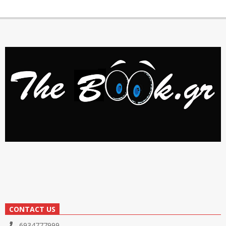
CONTACT US
6934777999