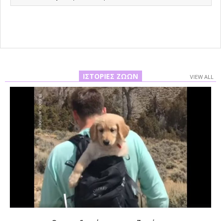
09-
25
ΙΣΤΟΡΊΕΣ ΖΏΩΝ
VIEW ALL