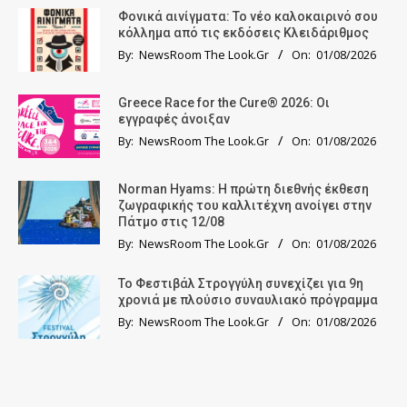
Φονικά αινίγματα: Το νέο καλοκαιρινό σου
κόλλημα από τις εκδόσεις Κλειδάριθμος
By:
NewsRoom The Look.Gr
On:
01/08/2026
Greece Race for the Cure® 2026: Οι
εγγραφές άνοιξαν
By:
NewsRoom The Look.Gr
On:
01/08/2026
Norman Hyams: Η πρώτη διεθνής έκθεση
ζωγραφικής του καλλιτέχνη ανοίγει στην
Πάτμο στις 12/08
By:
NewsRoom The Look.Gr
On:
01/08/2026
Το Φεστιβάλ Στρογγύλη συνεχίζει για 9η
χρονιά με πλούσιο συναυλιακό πρόγραμμα
By:
NewsRoom The Look.Gr
On:
01/08/2026