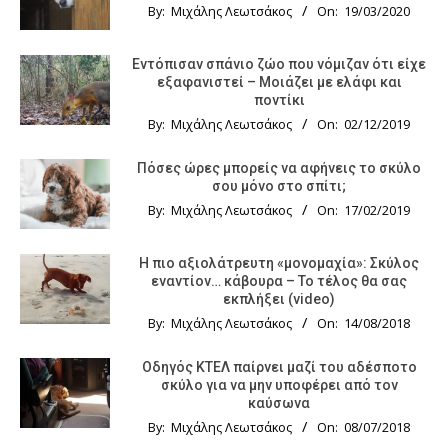
By:
Μιχάλης Λεωτσάκος
On:
19/03/2020
Εντόπισαν σπάνιο ζώο που νόμιζαν ότι είχε
εξαφανιστεί – Μοιάζει με ελάφι και
ποντίκι
By:
Μιχάλης Λεωτσάκος
On:
02/12/2019
Πόσες ώρες μπορείς να αφήνεις το σκύλο
σου μόνο στο σπίτι;
By:
Μιχάλης Λεωτσάκος
On:
17/02/2019
Η πιο αξιολάτρευτη «μονομαχία»: Σκύλος
εναντίον… κάβουρα – Το τέλος θα σας
εκπλήξει (video)
By:
Μιχάλης Λεωτσάκος
On:
14/08/2018
Οδηγός KTΕΛ παίρνει μαζί του αδέσποτο
σκύλο για να μην υποφέρει από τον
καύσωνα
By:
Μιχάλης Λεωτσάκος
On:
08/07/2018