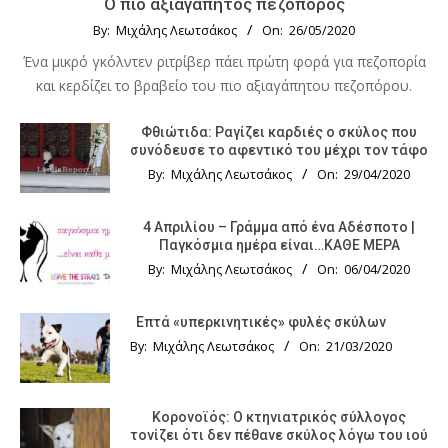
Ο πιο αξιαγάπητος πεζοπόρος
By:
Μιχάλης Λεωτσάκος
On:
26/05/2020
Ένα μικρό γκόλντεν ριτρίβερ πάει πρώτη φορά για πεζοπορία
και κερδίζει το βραβείο του πιο αξιαγάπητου πεζοπόρου.
Φθιώτιδα: Ραγίζει καρδιές ο σκύλος που
συνόδευσε το αφεντικό του μέχρι τον τάφο
By:
Μιχάλης Λεωτσάκος
On:
29/04/2020
4 Απριλίου – Γράμμα από ένα Αδέσποτο |
Παγκόσμια ημέρα είναι…ΚΑΘΕ ΜΕΡΑ
By:
Μιχάλης Λεωτσάκος
On:
06/04/2020
Επτά «υπερκινητικές» φυλές σκύλων
By:
Μιχάλης Λεωτσάκος
On:
21/03/2020
Κορονοϊός: Ο κτηνιατρικός σύλλογος
τονίζει ότι δεν πέθανε σκύλος λόγω του ιού