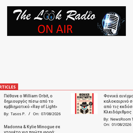
RTICLES
Πέθανε ο William Orbit, ο
Φονικά αινίγμα
δημιουργός πίσω από το
καλοκαιρινό σ
εμβληματικό «Ray of Light»
από τις εκδόσ
Κλειδάριθμος
By:
Tasos P.
On:
07/08/2026
By:
NewsRoom T
On:
01/08/2026
Madonna & Kylie Minogue σε
ντουέτο για πρώτη φορά: