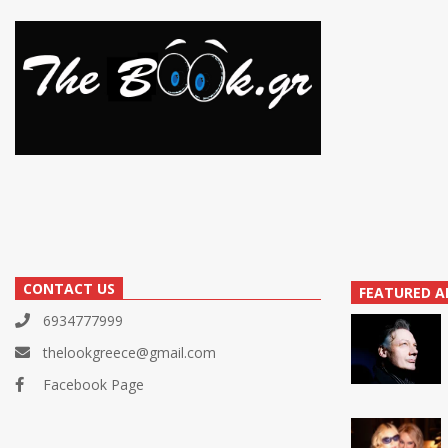
CONTACT US
FEATURED A
6934777999
thelookgreece@gmail.com
Facebook Page