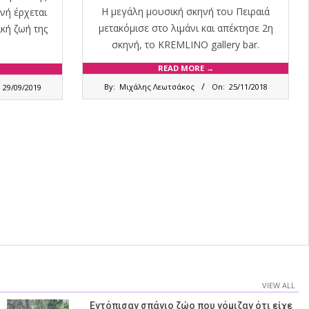
H μεγάλη μουσική σκηνή του Πειραιά
νή έρχεται
μετακόμισε στο λιμάνι και απέκτησε 2η
κή ζωή της
σκηνή, το KREMLINO gallery bar.
READ MORE →
2018-
By:
Μιχάλης Λεωτσάκος
On:
25/11/2018
29/09/2019
11-
25
VIEW ALL
Εντόπισαν σπάνιο ζώο που νόμιζαν ότι είχε