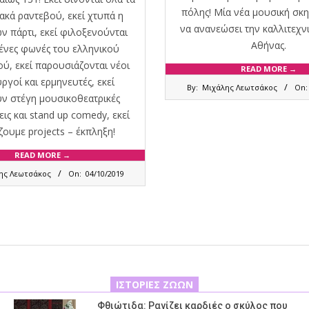
πόλης! Μία νέα μουσική σκη
ακά ραντεβού, εκεί χτυπά η
να ανανεώσει την καλλιτεχνι
ν πάρτι, εκεί φιλοξενούνται
Αθήνας.
ένες φωνές του ελληνικού
ύ, εκεί παρουσιάζονται νέοι
READ MORE →
2019-
ργοί και ερμηνευτές, εκεί
By:
Μιχάλης Λεωτσάκος
On:
09-
ν στέγη μουσικοθεατρικές
29
ις και stand up comedy, εκεί
ζουμε projects – έκπληξη!
READ MORE →
ης Λεωτσάκος
On:
04/10/2019
ΙΣΤΟΡΊΕΣ ΖΏΩΝ
Φθιώτιδα: Ραγίζει καρδιές ο σκύλος που