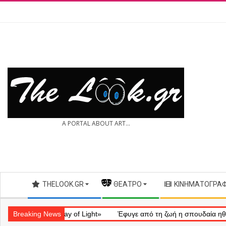
Skip
to
content
THE
A PORTAL ABOUT ART...
LOOK.GR
Secondary
THELOOK.GR
— ΘΈΑΤΡΟ
ΚΙΝΗΜΑΤΟΓΡΆ
Navigation
Menu
ηματικό «Ray of Light»
Breaking News
Έφυγε από τη ζωή η σπουδαία ηθοποιός 