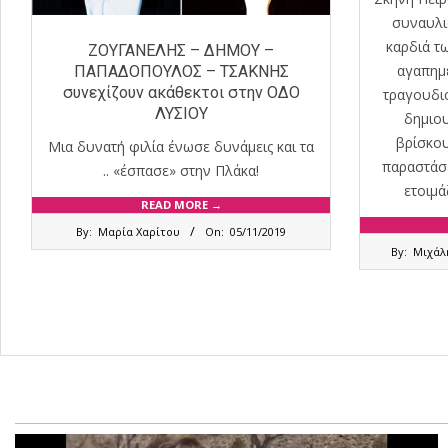
συναυλι
καρδιά τω
ΖΟΥΓΑΝΕΛΗΣ – ΔΗΜΟΥ –
αγαπημ
ΠΑΠΑΔΟΠΟΥΛΟΣ – ΤΣΑΚΝΗΣ
συνεχίζουν ακάθεκτοι στην ΟΔΟ
τραγουδιο
ΛΥΣΙΟΥ
δημιου
βρίσκου
Μια δυνατή φιλία ένωσε δυνάμεις και τα
παραστάσε
.. «έσπασε» στην Πλάκα!
ετοιμά
READ MORE →
2019-
By:
Μαρία Χαρίτου
On:
05/11/2019
11-
2019-
By:
Μιχάλ
05
10-
04