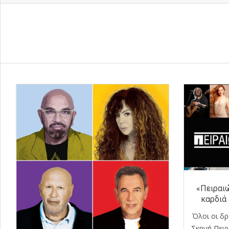
«Πειραιώ
καρδιά 
Όλοι οι δ
Σκηνή Πειρ