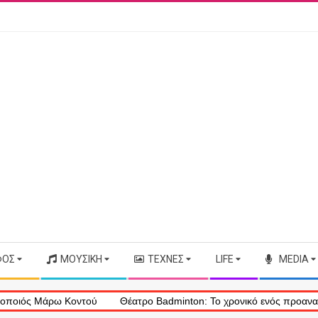
ΦΟΣ
ΜΟΥΣΙΚΉ
ΤΈΧΝΕΣ
LIFE
MEDIA
Μάρω Κοντού
Θέατρο Badminton: Το χρονικό ενός προαναγγελθέντος