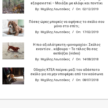
εξαφανιστεί – Μοιάζει με ελάφι και ποντίκι
By:
Μιχάλης Λεωτσάκος
On:
02/12/2019
Πόσες ώρες μπορείς να αφήνεις το σκύλο σου
μόνο στο σπίτι;
By:
Μιχάλης Λεωτσάκος
On:
17/02/2019
Η πιο αξιολάτρευτη «μονομαχία»: Σκύλος
εναντίον… κάβουρα – Το τέλος θα σας
εκπλήξει (video)
By:
Μιχάλης Λεωτσάκος
On:
14/08/2018
Οδηγός KTΕΛ παίρνει μαζί του αδέσποτο
σκύλο για να μην υποφέρει από τον καύσωνα
By:
Μιχάλης Λεωτσάκος
On:
08/07/2018