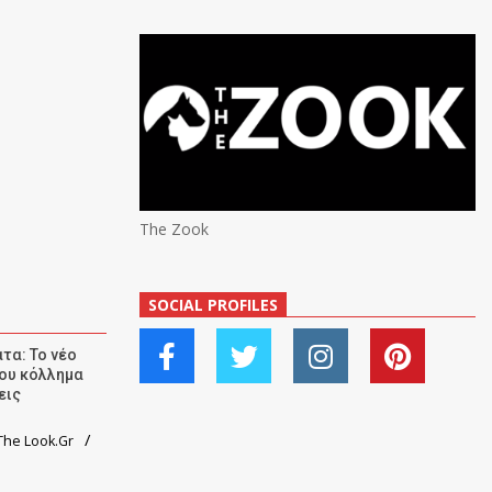
The Zook
SOCIAL PROFILES
τα: Το νέο
ου κόλλημα
εις
he Look.Gr