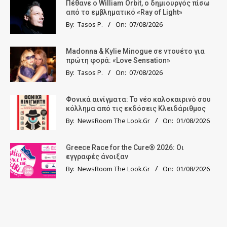
Πέθανε ο William Orbit, ο δημιουργός πίσω
από το εμβληματικό «Ray of Light»
By:
Tasos P.
On:
07/08/2026
Madonna & Kylie Minogue σε ντουέτο για
πρώτη φορά: «Love Sensation»
By:
Tasos P.
On:
07/08/2026
Φονικά αινίγματα: Το νέο καλοκαιρινό σου
κόλλημα από τις εκδόσεις Κλειδάριθμος
By:
NewsRoom The Look.Gr
On:
01/08/2026
Greece Race for the Cure® 2026: Οι
εγγραφές άνοιξαν
By:
NewsRoom The Look.Gr
On:
01/08/2026