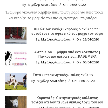
By:
Μιχάλης Λεωτσάκος
On:
26/05/2020
Ένα μικρό γκόλντεν ριτρίβερ πάει πρώτη φορά για πεζοπορία
και κερδίζει το βραβείο του πιο αξιαγάπητου πεζοπόρου.
Φθιώτιδα: Ραγίζει καρδιές ο σκύλος που
συνόδευσε το αφεντικό του μέχρι τον τάφο
By:
Μιχάλης Λεωτσάκος
On:
29/04/2020
4 Απριλίου – Γράμμα από ένα Αδέσποτο |
Παγκόσμια ημέρα είναι…ΚΑΘΕ ΜΕΡΑ
By:
Μιχάλης Λεωτσάκος
On:
06/04/2020
Επτά «υπερκινητικές» φυλές σκύλων
By:
Μιχάλης Λεωτσάκος
On:
21/03/2020
Κορονοϊός: Ο κτηνιατρικός σύλλογος
τονίζει ότι δεν πέθανε σκύλος λόγω του ιού