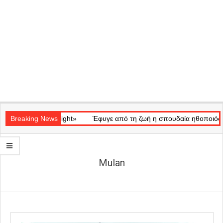
Secondary
ικό «Ray of Light»
Navigation
Breaking News
Έφυγε από τη ζωή η σπουδαία ηθοποιός Μάρω
Menu
Mulan