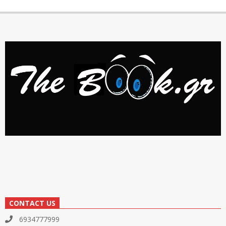
CONTACT US
6934777999