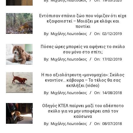
By:
Μιχάλης Λεωτσάκος
On:
19/03/2020
Εντόπισαν σπάνιο ζώο που νόμιζαν ότι είχε
εξαφανιστεί – Μοιάζει με ελάφι και
ποντίκι
By:
Μιχάλης Λεωτσάκος
On:
02/12/2019
Πόσες ώρες μπορείς να αφήνεις το σκύλο
σου μόνο στο σπίτι;
By:
Μιχάλης Λεωτσάκος
On:
17/02/2019
Η πιο αξιολάτρευτη «μονομαχία»: Σκύλος
εναντίον… κάβουρα – Το τέλος θα σας
εκπλήξει (video)
By:
Μιχάλης Λεωτσάκος
On:
14/08/2018
Οδηγός KTΕΛ παίρνει μαζί του αδέσποτο
σκύλο για να μην υποφέρει από τον
καύσωνα
By:
Μιχάλης Λεωτσάκος
On:
08/07/2018