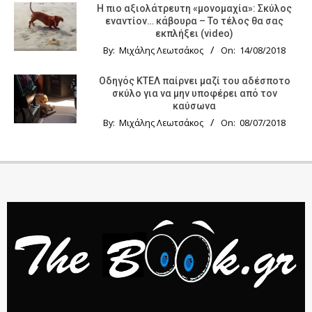
Η πιο αξιολάτρευτη «μονομαχία»: Σκύλος
εναντίον… κάβουρα – Το τέλος θα σας
εκπλήξει (video)
By:
Μιχάλης Λεωτσάκος
On:
14/08/2018
Οδηγός KTΕΛ παίρνει μαζί του αδέσποτο
σκύλο για να μην υποφέρει από τον
καύσωνα
By:
Μιχάλης Λεωτσάκος
On:
08/07/2018