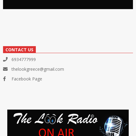
CONTACT US
6934777999
thelookgreece@gmail.com
Facebook Page