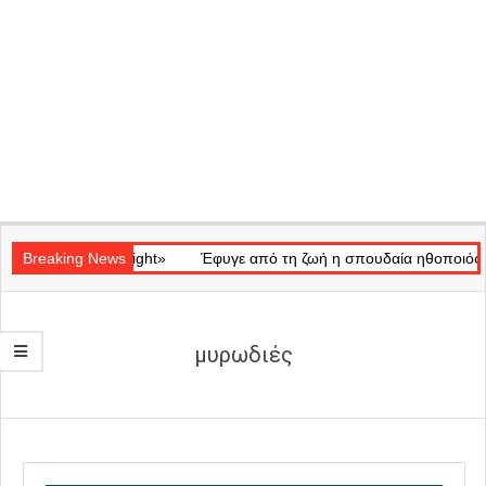
Secondary
κό «Ray of Light»
Navigation
Breaking News
Έφυγε από τη ζωή η σπουδαία ηθοποιός Μάρω
Menu
μυρωδιές