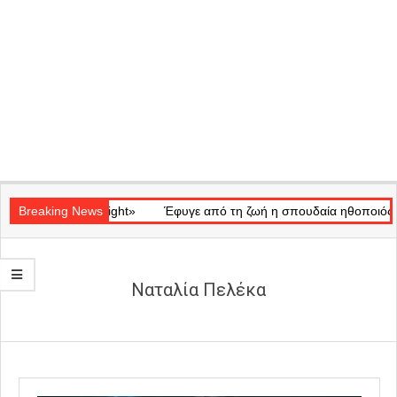
Secondary
κό «Ray of Light»
Navigation
Breaking News
Έφυγε από τη ζωή η σπουδαία ηθοποιός Μάρω
Menu
Ναταλία Πελέκα