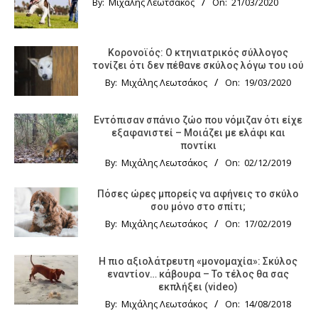
By:
Μιχάλης Λεωτσάκος
On:
21/03/2020
Κορονοϊός: Ο κτηνιατρικός σύλλογος
τονίζει ότι δεν πέθανε σκύλος λόγω του ιού
By:
Μιχάλης Λεωτσάκος
On:
19/03/2020
Εντόπισαν σπάνιο ζώο που νόμιζαν ότι είχε
εξαφανιστεί – Μοιάζει με ελάφι και
ποντίκι
By:
Μιχάλης Λεωτσάκος
On:
02/12/2019
Πόσες ώρες μπορείς να αφήνεις το σκύλο
σου μόνο στο σπίτι;
By:
Μιχάλης Λεωτσάκος
On:
17/02/2019
Η πιο αξιολάτρευτη «μονομαχία»: Σκύλος
εναντίον… κάβουρα – Το τέλος θα σας
εκπλήξει (video)
By:
Μιχάλης Λεωτσάκος
On:
14/08/2018