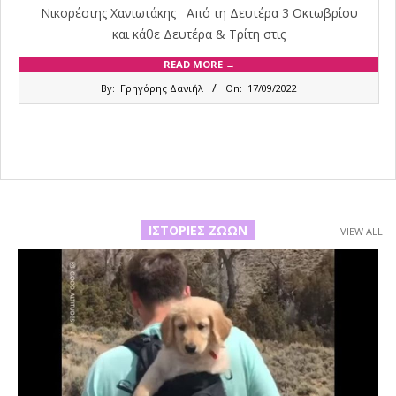
Νικορέστης Χανιωτάκης Από τη Δευτέρα 3 Οκτωβρίου
και κάθε Δευτέρα & Τρίτη στις
READ MORE →
2022-
By:
Γρηγόρης Δανιήλ
On:
17/09/2022
09-
17
ΙΣΤΟΡΊΕΣ ΖΏΩΝ
VIEW ALL