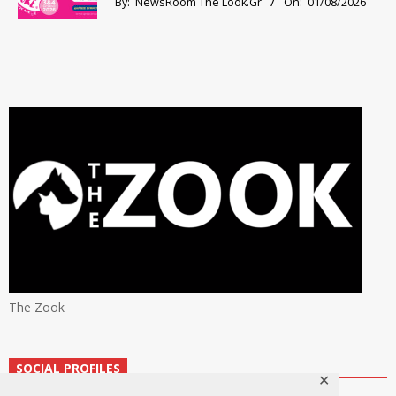
By:
NewsRoom The Look.Gr
On:
01/08/2026
The Zook
SOCIAL PROFILES
✕