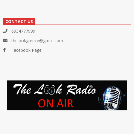
CONTACT US
6934777999
thelookgreece@gmail.com
Facebook Page