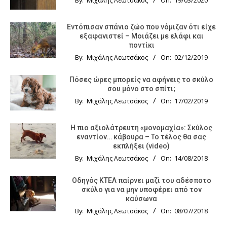
By:
Μιχάλης Λεωτσάκος
On:
19/03/2020
Εντόπισαν σπάνιο ζώο που νόμιζαν ότι είχε
εξαφανιστεί – Μοιάζει με ελάφι και
ποντίκι
By:
Μιχάλης Λεωτσάκος
On:
02/12/2019
Πόσες ώρες μπορείς να αφήνεις το σκύλο
σου μόνο στο σπίτι;
By:
Μιχάλης Λεωτσάκος
On:
17/02/2019
Η πιο αξιολάτρευτη «μονομαχία»: Σκύλος
εναντίον… κάβουρα – Το τέλος θα σας
εκπλήξει (video)
By:
Μιχάλης Λεωτσάκος
On:
14/08/2018
Οδηγός KTΕΛ παίρνει μαζί του αδέσποτο
σκύλο για να μην υποφέρει από τον
καύσωνα
By:
Μιχάλης Λεωτσάκος
On:
08/07/2018