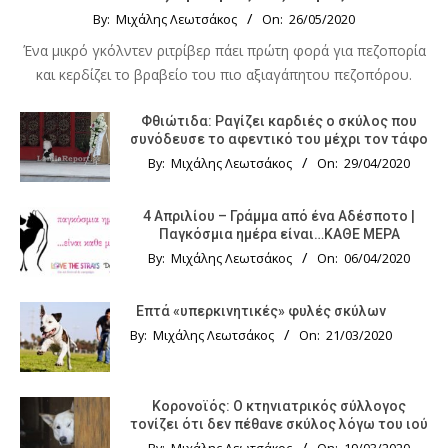
By:
Μιχάλης Λεωτσάκος
On:
26/05/2020
Ένα μικρό γκόλντεν ριτρίβερ πάει πρώτη φορά για πεζοπορία
και κερδίζει το βραβείο του πιο αξιαγάπητου πεζοπόρου.
Φθιώτιδα: Ραγίζει καρδιές ο σκύλος που
συνόδευσε το αφεντικό του μέχρι τον τάφο
By:
Μιχάλης Λεωτσάκος
On:
29/04/2020
4 Απριλίου – Γράμμα από ένα Αδέσποτο |
Παγκόσμια ημέρα είναι…ΚΑΘΕ ΜΕΡΑ
By:
Μιχάλης Λεωτσάκος
On:
06/04/2020
Επτά «υπερκινητικές» φυλές σκύλων
By:
Μιχάλης Λεωτσάκος
On:
21/03/2020
Κορονοϊός: Ο κτηνιατρικός σύλλογος
τονίζει ότι δεν πέθανε σκύλος λόγω του ιού