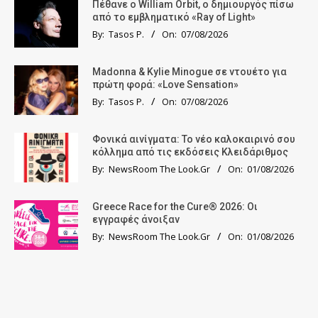
Πέθανε ο William Orbit, ο δημιουργός πίσω
από το εμβληματικό «Ray of Light»
By:
Tasos P.
On:
07/08/2026
Madonna & Kylie Minogue σε ντουέτο για
πρώτη φορά: «Love Sensation»
By:
Tasos P.
On:
07/08/2026
Φονικά αινίγματα: Το νέο καλοκαιρινό σου
κόλλημα από τις εκδόσεις Κλειδάριθμος
By:
NewsRoom The Look.Gr
On:
01/08/2026
Greece Race for the Cure® 2026: Οι
εγγραφές άνοιξαν
By:
NewsRoom The Look.Gr
On:
01/08/2026