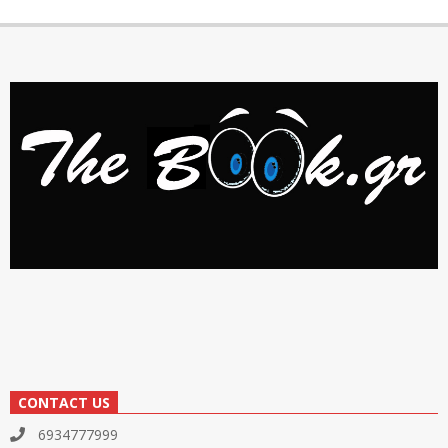
CONTACT US
6934777999