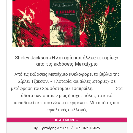
Shirley Jackson «Η λοταρία και άλλες ιστορίες»
από τις εκδόσεις Μεταίχμιο
Από τις εκδόσεις Μεταίχμιο κυκλοφορεί το βιβλίο της
Σίρλεϊ Τζάκσον, «Η λοταρία και άλλες ιστορίες» σε
μετάφραση του Χρυσόστομου Τσαπραΐλη. Στα
άδυτα των σπιτιών μιας ήσυχης πόλης, το κακό
καραδοκεί εκεί που δεν το περιμένεις. Μία από τις πιο
εφιαλτικές συλλογές
READ MORE →
2025-
By:
Γρηγόρης Δανιήλ
On:
02/01/2025
01-