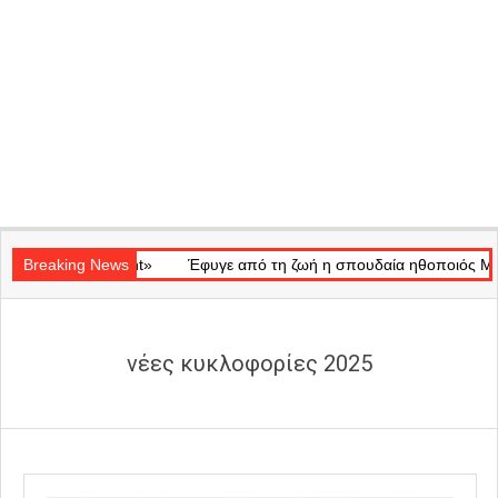
Secondary
Ray of Light»
Navigation
Breaking News
Έφυγε από τη ζωή η σπουδαία ηθοποιός Μάρω Κον
Menu
νέες κυκλοφορίες 2025