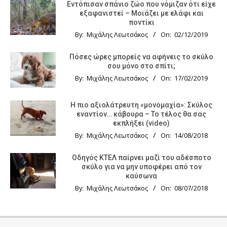
Εντόπισαν σπάνιο ζώο που νόμιζαν ότι είχε
εξαφανιστεί – Μοιάζει με ελάφι και
ποντίκι
By:
Μιχάλης Λεωτσάκος
On:
02/12/2019
Πόσες ώρες μπορείς να αφήνεις το σκύλο
σου μόνο στο σπίτι;
By:
Μιχάλης Λεωτσάκος
On:
17/02/2019
Η πιο αξιολάτρευτη «μονομαχία»: Σκύλος
εναντίον… κάβουρα – Το τέλος θα σας
εκπλήξει (video)
By:
Μιχάλης Λεωτσάκος
On:
14/08/2018
Οδηγός KTΕΛ παίρνει μαζί του αδέσποτο
σκύλο για να μην υποφέρει από τον
καύσωνα
By:
Μιχάλης Λεωτσάκος
On:
08/07/2018