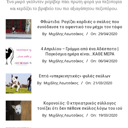
Ένα μικρό γκόλντεν ριτρίβερ πάει πρώτη φορά για πεζοπορία
και κερδίζει το βραβείο του πιο αξιαγάπητου πεζοπόρου.
Φθιώτιδα: Ραγίζει καρδιές ο σκύλος που
συνόδευσε το αφεντικό του μέχρι τον τάφο
By:
Μιχάλης Λεωτσάκος
On:
29/04/2020
4 Απριλίου – Γράμμα από ένα Αδέσποτο |
Παγκόσμια ημέρα είναι…ΚΑΘΕ ΜΕΡΑ
By:
Μιχάλης Λεωτσάκος
On:
06/04/2020
Επτά «υπερκινητικές» φυλές σκύλων
By:
Μιχάλης Λεωτσάκος
On:
21/03/2020
Κορονοϊός: Ο κτηνιατρικός σύλλογος
τονίζει ότι δεν πέθανε σκύλος λόγω του ιού
By:
Μιχάλης Λεωτσάκος
On:
19/03/2020