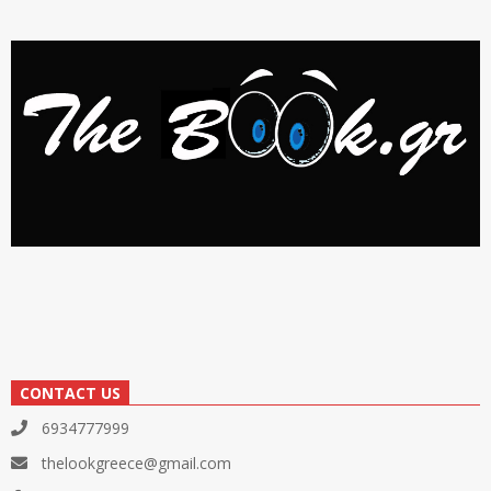
CONTACT US
6934777999
thelookgreece@gmail.com