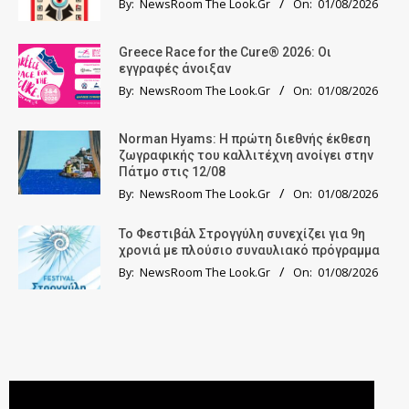
By:
NewsRoom The Look.Gr
On:
01/08/2026
Greece Race for the Cure® 2026: Οι
εγγραφές άνοιξαν
By:
NewsRoom The Look.Gr
On:
01/08/2026
Norman Hyams: Η πρώτη διεθνής έκθεση
ζωγραφικής του καλλιτέχνη ανοίγει στην
Πάτμο στις 12/08
By:
NewsRoom The Look.Gr
On:
01/08/2026
Το Φεστιβάλ Στρογγύλη συνεχίζει για 9η
χρονιά με πλούσιο συναυλιακό πρόγραμμα
By:
NewsRoom The Look.Gr
On:
01/08/2026