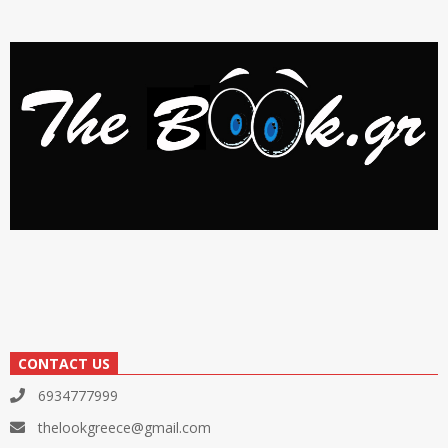
CONTACT US
6934777999
thelookgreece@gmail.com