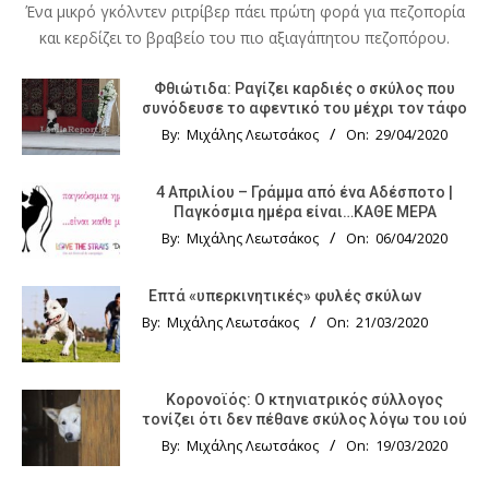
Ένα μικρό γκόλντεν ριτρίβερ πάει πρώτη φορά για πεζοπορία
και κερδίζει το βραβείο του πιο αξιαγάπητου πεζοπόρου.
Φθιώτιδα: Ραγίζει καρδιές ο σκύλος που
συνόδευσε το αφεντικό του μέχρι τον τάφο
By:
Μιχάλης Λεωτσάκος
On:
29/04/2020
4 Απριλίου – Γράμμα από ένα Αδέσποτο |
Παγκόσμια ημέρα είναι…ΚΑΘΕ ΜΕΡΑ
By:
Μιχάλης Λεωτσάκος
On:
06/04/2020
Επτά «υπερκινητικές» φυλές σκύλων
By:
Μιχάλης Λεωτσάκος
On:
21/03/2020
Κορονοϊός: Ο κτηνιατρικός σύλλογος
τονίζει ότι δεν πέθανε σκύλος λόγω του ιού
By:
Μιχάλης Λεωτσάκος
On:
19/03/2020