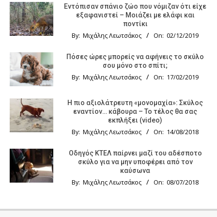
Εντόπισαν σπάνιο ζώο που νόμιζαν ότι είχε
εξαφανιστεί – Μοιάζει με ελάφι και
ποντίκι
By:
Μιχάλης Λεωτσάκος
On:
02/12/2019
Πόσες ώρες μπορείς να αφήνεις το σκύλο
σου μόνο στο σπίτι;
By:
Μιχάλης Λεωτσάκος
On:
17/02/2019
Η πιο αξιολάτρευτη «μονομαχία»: Σκύλος
εναντίον… κάβουρα – Το τέλος θα σας
εκπλήξει (video)
By:
Μιχάλης Λεωτσάκος
On:
14/08/2018
Οδηγός KTΕΛ παίρνει μαζί του αδέσποτο
σκύλο για να μην υποφέρει από τον
καύσωνα
By:
Μιχάλης Λεωτσάκος
On:
08/07/2018