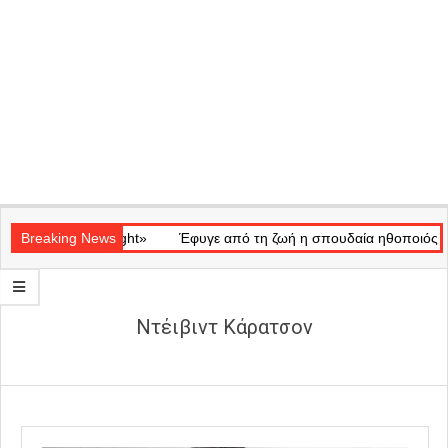
Secondary
ό «Ray of Light»
Navigation
Breaking News
Έφυγε από τη ζωή η σπουδαία ηθοποιός Μάρω 
Menu
Ντέιβιντ Κάρατσον