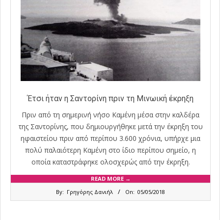
Έτσι ήταν η Σαντορίνη πριν τη Μινωική έκρηξη
Πριν από τη σημερινή νήσο Καμένη μέσα στην καλδέρα
της Σαντορίνης, που δημιουργήθηκε μετά την έκρηξη του
ηφαιστείου πριν από περίπου 3.600 χρόνια, υπήρχε μια
πολύ παλαιότερη Καμένη στο ίδιο περίπου σημείο, η
οποία καταστράφηκε ολοσχερώς από την έκρηξη.
READ MORE →
2018-
By:
Γρηγόρης Δανιήλ
On:
05/05/2018
05-
05