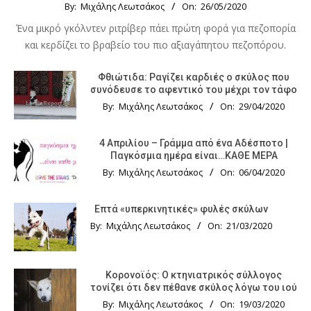
By:
Μιχάλης Λεωτσάκος
On:
26/05/2020
Ένα μικρό γκόλντεν ριτρίβερ πάει πρώτη φορά για πεζοπορία
και κερδίζει το βραβείο του πιο αξιαγάπητου πεζοπόρου.
Φθιώτιδα: Ραγίζει καρδιές ο σκύλος που
συνόδευσε το αφεντικό του μέχρι τον τάφο
By:
Μιχάλης Λεωτσάκος
On:
29/04/2020
4 Απριλίου – Γράμμα από ένα Αδέσποτο |
Παγκόσμια ημέρα είναι…ΚΑΘΕ ΜΕΡΑ
By:
Μιχάλης Λεωτσάκος
On:
06/04/2020
Επτά «υπερκινητικές» φυλές σκύλων
By:
Μιχάλης Λεωτσάκος
On:
21/03/2020
Κορονοϊός: Ο κτηνιατρικός σύλλογος
τονίζει ότι δεν πέθανε σκύλος λόγω του ιού
By:
Μιχάλης Λεωτσάκος
On:
19/03/2020