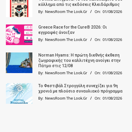
κόλλημα από τις εκδόσεις Κλειδάριθμος
By:
NewsRoom The Look.Gr
On:
01/08/2026
Greece Race for the Cure® 2026: Οι
εγγραφές άνοιξαν
By:
NewsRoom The Look.Gr
On:
01/08/2026
Norman Hyams: Η πρώτη διεθνής έκθεση
ζωγραφικής του καλλιτέχνη ανοίγει στην
Πάτμο στις 12/08
By:
NewsRoom The Look.Gr
On:
01/08/2026
Το Φεστιβάλ Στρογγύλη συνεχίζει για 9η
χρονιά με πλούσιο συναυλιακό πρόγραμμα
By:
NewsRoom The Look.Gr
On:
01/08/2026