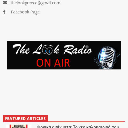
thelookgreece@gmail.com
Facebook Page
FEATURED ARTICLES
Φονικά αινίγματα: Το νέο καλοκαιρινό σου