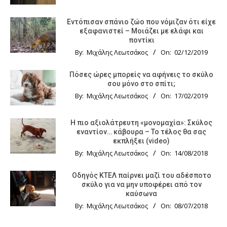
Εντόπισαν σπάνιο ζώο που νόμιζαν ότι είχε
εξαφανιστεί – Μοιάζει με ελάφι και
ποντίκι
By:
Μιχάλης Λεωτσάκος
On:
02/12/2019
Πόσες ώρες μπορείς να αφήνεις το σκύλο
σου μόνο στο σπίτι;
By:
Μιχάλης Λεωτσάκος
On:
17/02/2019
Η πιο αξιολάτρευτη «μονομαχία»: Σκύλος
εναντίον… κάβουρα – Το τέλος θα σας
εκπλήξει (video)
By:
Μιχάλης Λεωτσάκος
On:
14/08/2018
Οδηγός KTΕΛ παίρνει μαζί του αδέσποτο
σκύλο για να μην υποφέρει από τον
καύσωνα
By:
Μιχάλης Λεωτσάκος
On:
08/07/2018