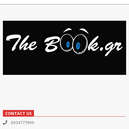
CONTACT US
6934777999