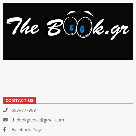
CONTACT US
6934777999
thelookgreece@gmail.com
Facebook Page