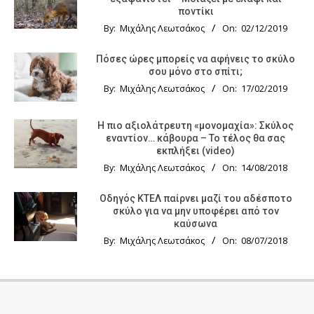
ποντίκι
By:
Μιχάλης Λεωτσάκος
On:
02/12/2019
Πόσες ώρες μπορείς να αφήνεις το σκύλο
σου μόνο στο σπίτι;
By:
Μιχάλης Λεωτσάκος
On:
17/02/2019
Η πιο αξιολάτρευτη «μονομαχία»: Σκύλος
εναντίον… κάβουρα – Το τέλος θα σας
εκπλήξει (video)
By:
Μιχάλης Λεωτσάκος
On:
14/08/2018
Οδηγός KTΕΛ παίρνει μαζί του αδέσποτο
σκύλο για να μην υποφέρει από τον
καύσωνα
By:
Μιχάλης Λεωτσάκος
On:
08/07/2018