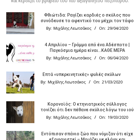
και κερδίζει το βραβείο του πιο αξιαγάπητου πεζοπόρου.
Φθιώτιδα: Ραγίζει καρδιές ο σκύλος που
συνόδευσε το αφεντικό του μέχρι τον τάφο
By:
Μιχάλης Λεωτσάκος
On:
29/04/2020
4 Απριλίου – Γράμμα από ένα Αδέσποτο |
Παγκόσμια ημέρα είναι…ΚΑΘΕ ΜΕΡΑ
By:
Μιχάλης Λεωτσάκος
On:
06/04/2020
Επτά «υπερκινητικές» φυλές σκύλων
By:
Μιχάλης Λεωτσάκος
On:
21/03/2020
Κορονοϊός: Ο κτηνιατρικός σύλλογος
τονίζει ότι δεν πέθανε σκύλος λόγω του ιού
By:
Μιχάλης Λεωτσάκος
On:
19/03/2020
Εντόπισαν σπάνιο ζώο που νόμιζαν ότι είχε
εξαφανιστεί – Μοιάζει με ελάφι και