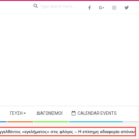
Search
ΓΕΎΣΗ
ΔΙΑΓΩΝΙΣΜΟΊ
CALENDAR EVENTS
ς «εγκλήματος» στις φλόγες – Η επίσημη αδιαφορία απέναντι στις ανα