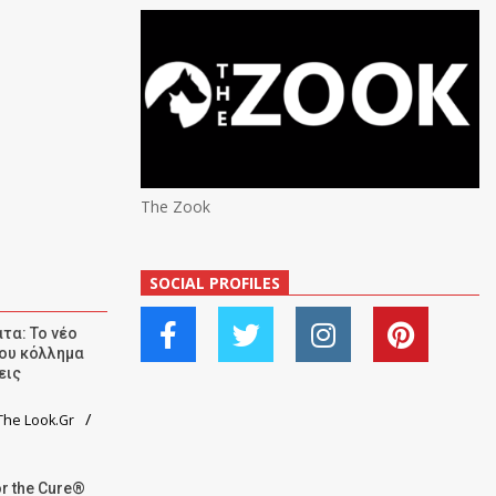
The Zook
SOCIAL PROFILES
τα: Το νέο
ου κόλλημα
εις
he Look.Gr
r the Cure®