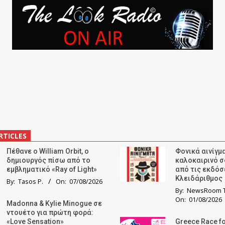
RTICLES
Πέθανε ο William Orbit, ο
Φονικά αινίγμα
δημιουργός πίσω από το
καλοκαιρινό σ
εμβληματικό «Ray of Light»
από τις εκδόσ
Κλειδάριθμος
By:
Tasos P.
On:
07/08/2026
By:
NewsRoom T
On:
01/08/2026
Madonna & Kylie Minogue σε
ντουέτο για πρώτη φορά:
«Love Sensation»
Greece Race fo