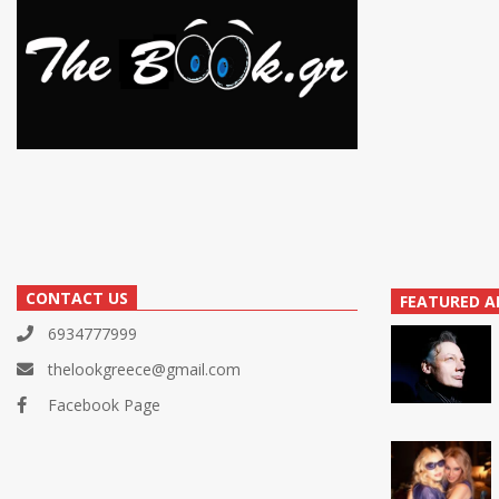
CONTACT US
FEATURED A
6934777999
thelookgreece@gmail.com
Facebook Page