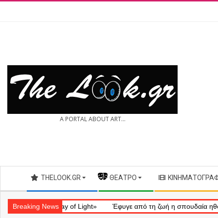
Skip
to
content
THE
A PORTAL ABOUT ART...
LOOK.GR
Secondary
THELOOK.GR
— ΘΈΑΤΡΟ
ΚΙΝΗΜΑΤΟΓΡΆ
Navigation
Menu
ηματικό «Ray of Light»
Breaking News
Έφυγε από τη ζωή η σπουδαία ηθοποιός