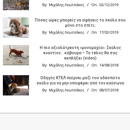
By:
Μιχάλης Λεωτσάκος
On:
02/12/2019
Πόσες ώρες μπορείς να αφήνεις το σκύλο σου
μόνο στο σπίτι;
By:
Μιχάλης Λεωτσάκος
On:
17/02/2019
Η πιο αξιολάτρευτη «μονομαχία»: Σκύλος
εναντίον… κάβουρα – Το τέλος θα σας
εκπλήξει (video)
By:
Μιχάλης Λεωτσάκος
On:
14/08/2018
Οδηγός KTΕΛ παίρνει μαζί του αδέσποτο
σκύλο για να μην υποφέρει από τον καύσωνα
By:
Μιχάλης Λεωτσάκος
On:
08/07/2018