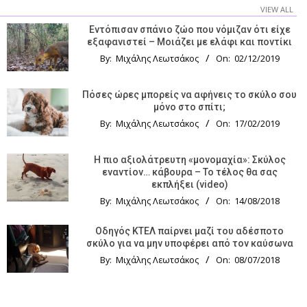
VIEW ALL
Εντόπισαν σπάνιο ζώο που νόμιζαν ότι είχε
εξαφανιστεί – Μοιάζει με ελάφι και ποντίκι
By:
Μιχάλης Λεωτσάκος
On:
02/12/2019
Πόσες ώρες μπορείς να αφήνεις το σκύλο σου
μόνο στο σπίτι;
By:
Μιχάλης Λεωτσάκος
On:
17/02/2019
Η πιο αξιολάτρευτη «μονομαχία»: Σκύλος
εναντίον… κάβουρα – Το τέλος θα σας
εκπλήξει (video)
By:
Μιχάλης Λεωτσάκος
On:
14/08/2018
Οδηγός KTΕΛ παίρνει μαζί του αδέσποτο
σκύλο για να μην υποφέρει από τον καύσωνα
By:
Μιχάλης Λεωτσάκος
On:
08/07/2018