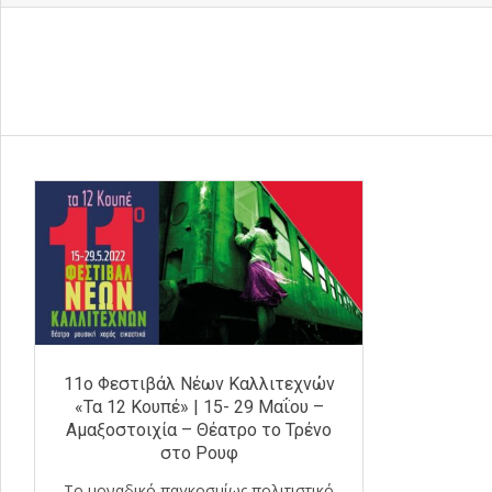
11ο Φεστιβάλ Νέων Καλλιτεχνών
«Τα 12 Κουπέ» | 15- 29 Μαΐου –
Αμαξοστοιχία – Θέατρο το Τρένο
στο Ρουφ
To μοναδικό παγκοσμίως πολιτιστικό