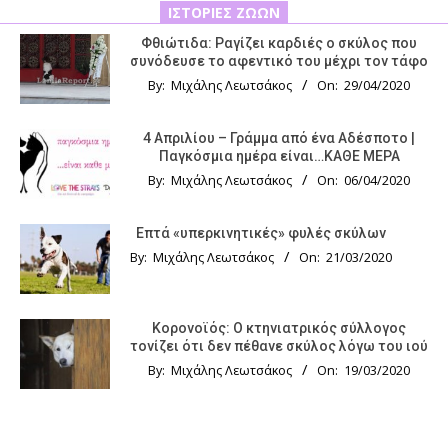
ΙΣΤΟΡΊΕΣ ΖΏΩΝ
Φθιώτιδα: Ραγίζει καρδιές ο σκύλος που
συνόδευσε το αφεντικό του μέχρι τον τάφο
By:
Μιχάλης Λεωτσάκος
On:
29/04/2020
4 Απριλίου – Γράμμα από ένα Αδέσποτο |
Παγκόσμια ημέρα είναι…ΚΑΘΕ ΜΕΡΑ
By:
Μιχάλης Λεωτσάκος
On:
06/04/2020
Επτά «υπερκινητικές» φυλές σκύλων
By:
Μιχάλης Λεωτσάκος
On:
21/03/2020
Κορονοϊός: Ο κτηνιατρικός σύλλογος
τονίζει ότι δεν πέθανε σκύλος λόγω του ιού
By:
Μιχάλης Λεωτσάκος
On:
19/03/2020