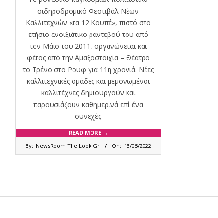
σιδηροδρομικό Φεστιβάλ Νέων
Καλλιτεχνών «τα 12 Κουπέ», πιστό στο
ετήσιο ανοιξιάτικο ραντεβού του από
τον Μάιο του 2011, οργανώνεται και
φέτος από την Αμαξοστοιχία – Θέατρο
το Τρένο στο Ρουφ για 11η χρονιά. Νέες
καλλιτεχνικές ομάδες και μεμονωμένοι
καλλιτέχνες δημιουργούν και
παρουσιάζουν καθημερινά επί ένα
συνεχές
READ MORE →
2022-
By:
NewsRoom The Look.Gr
On:
13/05/2022
05-
13