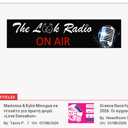
RTICLES
Madonna & Kylie Minogue σε
Greece Race fo
ντουέτο για πρώτη φορά:
2026: Οι εγγρ
«Love Sensation»
By:
NewsRoom T
By:
Tasos P.
On:
07/08/2026
On:
01/08/2026