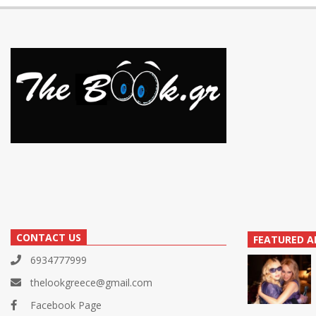
CONTACT US
FEATURED A
6934777999
thelookgreece@gmail.com
Facebook Page