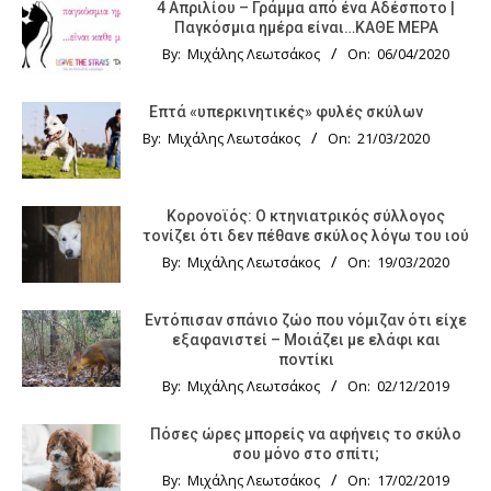
4 Απριλίου – Γράμμα από ένα Αδέσποτο |
Παγκόσμια ημέρα είναι…ΚΑΘΕ ΜΕΡΑ
By:
Μιχάλης Λεωτσάκος
On:
06/04/2020
Επτά «υπερκινητικές» φυλές σκύλων
By:
Μιχάλης Λεωτσάκος
On:
21/03/2020
Κορονοϊός: Ο κτηνιατρικός σύλλογος
τονίζει ότι δεν πέθανε σκύλος λόγω του ιού
By:
Μιχάλης Λεωτσάκος
On:
19/03/2020
Εντόπισαν σπάνιο ζώο που νόμιζαν ότι είχε
εξαφανιστεί – Μοιάζει με ελάφι και
ποντίκι
By:
Μιχάλης Λεωτσάκος
On:
02/12/2019
Πόσες ώρες μπορείς να αφήνεις το σκύλο
σου μόνο στο σπίτι;
By:
Μιχάλης Λεωτσάκος
On:
17/02/2019