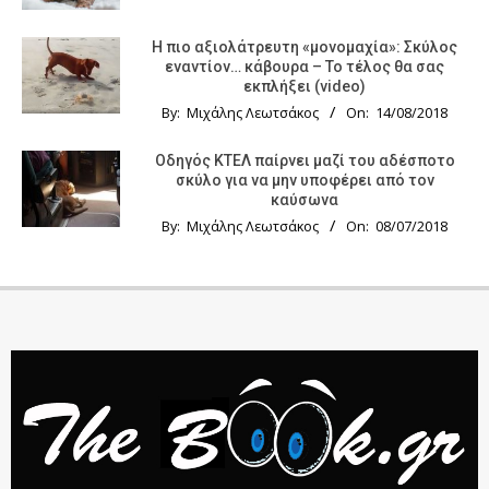
Η πιο αξιολάτρευτη «μονομαχία»: Σκύλος
εναντίον… κάβουρα – Το τέλος θα σας
εκπλήξει (video)
By:
Μιχάλης Λεωτσάκος
On:
14/08/2018
Οδηγός KTΕΛ παίρνει μαζί του αδέσποτο
σκύλο για να μην υποφέρει από τον
καύσωνα
By:
Μιχάλης Λεωτσάκος
On:
08/07/2018