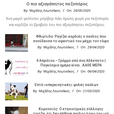
Ο πιο αξιαγάπητος πεζοπόρος
By:
Μιχάλης Λεωτσάκος
On:
26/05/2020
Ένα μικρό γκόλντεν ριτρίβερ πάει πρώτη φορά για πεζοπορία
και κερδίζει το βραβείο του πιο αξιαγάπητου πεζοπόρου.
Φθιώτιδα: Ραγίζει καρδιές ο σκύλος που
συνόδευσε το αφεντικό του μέχρι τον τάφο
By:
Μιχάλης Λεωτσάκος
On:
29/04/2020
4 Απριλίου – Γράμμα από ένα Αδέσποτο |
Παγκόσμια ημέρα είναι…ΚΑΘΕ ΜΕΡΑ
By:
Μιχάλης Λεωτσάκος
On:
06/04/2020
Επτά «υπερκινητικές» φυλές σκύλων
By:
Μιχάλης Λεωτσάκος
On:
21/03/2020
Κορονοϊός: Ο κτηνιατρικός σύλλογος
τονίζει ότι δεν πέθανε σκύλος λόγω του ιού