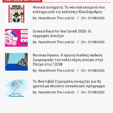
Φονικά αινίγματα: Το νέο καλοκαιρινό σου
κόλλημα από τις εκδόσεις Κλειδάριθμος
By:
NewsRoom The Look.Gr
On:
01/08/2026
Greece Race for the Cure® 2026: Οι
εγγραφές άνοιξαν
By:
NewsRoom The Look.Gr
On:
01/08/2026
Norman Hyams: Η πρώτη διεθνής έκθεση
ζωγραφικής του καλλιτέχνη ανοίγει στην
Πάτμο στις 12/08
By:
NewsRoom The Look.Gr
On:
01/08/2026
Το Φεστιβάλ Στρογγύλη συνεχίζει για 9η
χρονιά με πλούσιο συναυλιακό πρόγραμμα
By:
NewsRoom The Look.Gr
On:
01/08/2026