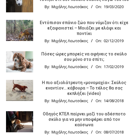
By:
Μιχάλης Λεωτσάκος
On:
19/03/2020
Εντόπισαν σπάνιο ζώο που νόμιζαν ότι είχε
εξαφανιστεί – Μοιάζει με ελάφι και
ποντίκι
By:
Μιχάλης Λεωτσάκος
On:
02/12/2019
Πόσες ώρες μπορείς να αφήνεις το σκύλο
σου μόνο στο σπίτι;
By:
Μιχάλης Λεωτσάκος
On:
17/02/2019
Η πιο αξιολάτρευτη «μονομαχία»: Σκύλος
εναντίον… κάβουρα – Το τέλος θα σας
εκπλήξει (video)
By:
Μιχάλης Λεωτσάκος
On:
14/08/2018
Οδηγός KTΕΛ παίρνει μαζί του αδέσποτο
σκύλο για να μην υποφέρει από τον
καύσωνα
By:
Μιχάλης Λεωτσάκος
On:
08/07/2018