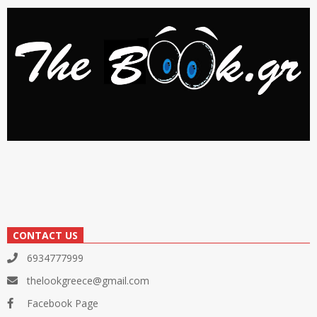
CONTACT US
6934777999
thelookgreece@gmail.com
Facebook Page