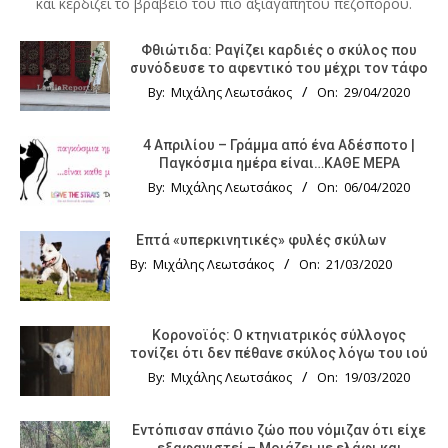
και κερδίζει το βραβείο του πιο αξιαγάπητου πεζοπόρου.
Φθιώτιδα: Ραγίζει καρδιές ο σκύλος που
συνόδευσε το αφεντικό του μέχρι τον τάφο
By:
Μιχάλης Λεωτσάκος
On:
29/04/2020
4 Απριλίου – Γράμμα από ένα Αδέσποτο |
Παγκόσμια ημέρα είναι…ΚΑΘΕ ΜΕΡΑ
By:
Μιχάλης Λεωτσάκος
On:
06/04/2020
Επτά «υπερκινητικές» φυλές σκύλων
By:
Μιχάλης Λεωτσάκος
On:
21/03/2020
Κορονοϊός: Ο κτηνιατρικός σύλλογος
τονίζει ότι δεν πέθανε σκύλος λόγω του ιού
By:
Μιχάλης Λεωτσάκος
On:
19/03/2020
Εντόπισαν σπάνιο ζώο που νόμιζαν ότι είχε