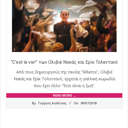
“C’est la vie!” των Ολιβιέ Νακάς και Ερίκ Τολεντανό
Από τους δημιουργούς της ταινίας “Άθικτοι”, Ολιβιέ
Νακάς και Ερίκ Τολεντανό, έρχεται η γαλλική κωμωδία
που έχει τίτλο “Έτσι είναι η ζωή”.
READ MORE →
2018-
By:
Γιώργος Κολέτσας
On:
08/07/2018
07-
08