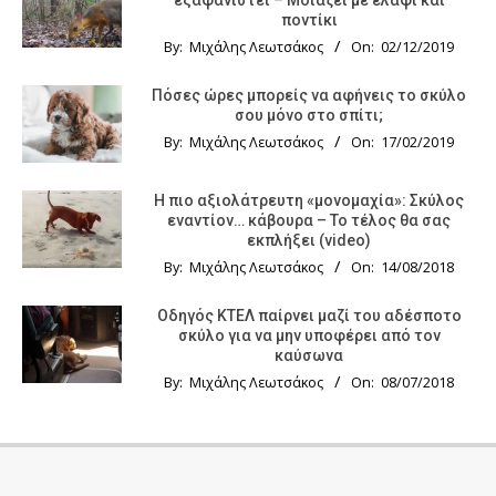
εξαφανιστεί – Μοιάζει με ελάφι και
ποντίκι
By:
Μιχάλης Λεωτσάκος
On:
02/12/2019
Πόσες ώρες μπορείς να αφήνεις το σκύλο
σου μόνο στο σπίτι;
By:
Μιχάλης Λεωτσάκος
On:
17/02/2019
Η πιο αξιολάτρευτη «μονομαχία»: Σκύλος
εναντίον… κάβουρα – Το τέλος θα σας
εκπλήξει (video)
By:
Μιχάλης Λεωτσάκος
On:
14/08/2018
Οδηγός KTΕΛ παίρνει μαζί του αδέσποτο
σκύλο για να μην υποφέρει από τον
καύσωνα
By:
Μιχάλης Λεωτσάκος
On:
08/07/2018