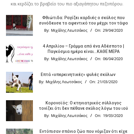
και κερδίζει το βραβείο του πιο αξιαγάπητου πεζοπόρου.
Φθιώτιδα: Ραγίζει καρδιές ο σκύλος που
συνόδευσε το αφεντικό του μέχρι τον τάφο
By:
Μιχάλης Λεωτσάκος
On:
29/04/2020
4 Απριλίου – Γράμμα από ένα Αδέσποτο |
Παγκόσμια ημέρα είναι…ΚΑΘΕ ΜΕΡΑ
By:
Μιχάλης Λεωτσάκος
On:
06/04/2020
Επτά «υπερκινητικές» φυλές σκύλων
By:
Μιχάλης Λεωτσάκος
On:
21/03/2020
Κορονοϊός: Ο κτηνιατρικός σύλλογος
τονίζει ότι δεν πέθανε σκύλος λόγω του ιού
By:
Μιχάλης Λεωτσάκος
On:
19/03/2020
Εντόπισαν σπάνιο ζώο που νόμιζαν ότι είχε