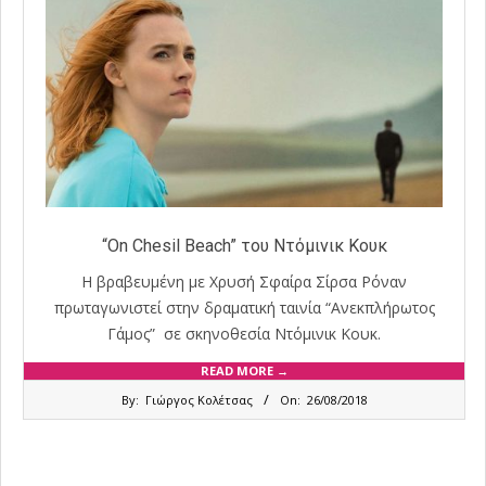
“On Chesil Beach” του Ντόμινικ Κουκ
Η βραβευμένη με Χρυσή Σφαίρα Σίρσα Ρόναν
πρωταγωνιστεί στην δραματική ταινία “Ανεκπλήρωτος
Γάμος” σε σκηνοθεσία Ντόμινικ Κουκ.
READ MORE →
2018-
By:
Γιώργος Κολέτσας
On:
26/08/2018
08-
26