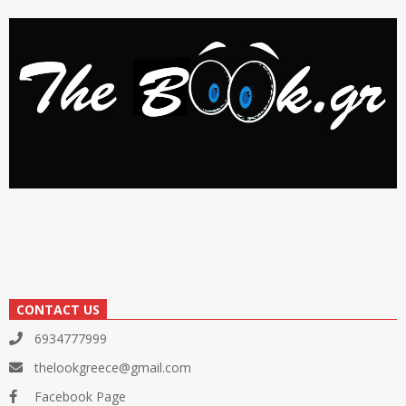
CONTACT US
6934777999
thelookgreece@gmail.com
Facebook Page