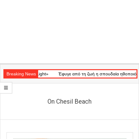
Secondary
ικό «Ray of Light»
Navigation
Breaking News
Έφυγε από τη ζωή η σπουδαία ηθοποιός Μάρ
Menu
On Chesil Beach