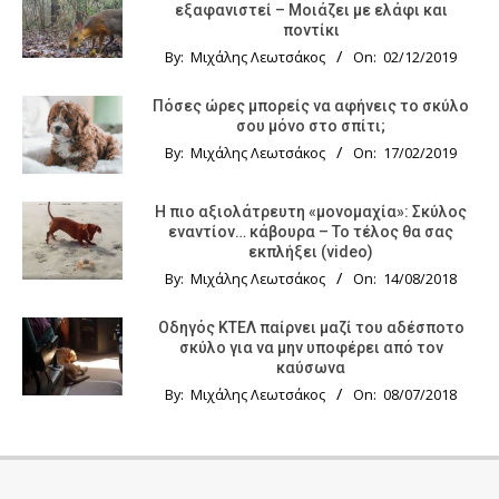
εξαφανιστεί – Μοιάζει με ελάφι και
ποντίκι
By:
Μιχάλης Λεωτσάκος
On:
02/12/2019
Πόσες ώρες μπορείς να αφήνεις το σκύλο
σου μόνο στο σπίτι;
By:
Μιχάλης Λεωτσάκος
On:
17/02/2019
Η πιο αξιολάτρευτη «μονομαχία»: Σκύλος
εναντίον… κάβουρα – Το τέλος θα σας
εκπλήξει (video)
By:
Μιχάλης Λεωτσάκος
On:
14/08/2018
Οδηγός KTΕΛ παίρνει μαζί του αδέσποτο
σκύλο για να μην υποφέρει από τον
καύσωνα
By:
Μιχάλης Λεωτσάκος
On:
08/07/2018