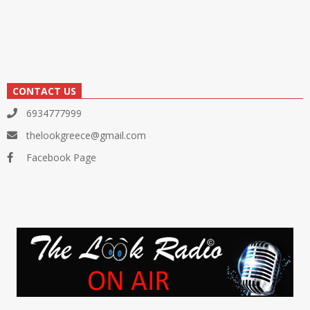
CONTACT US
6934777999
thelookgreece@gmail.com
Facebook Page