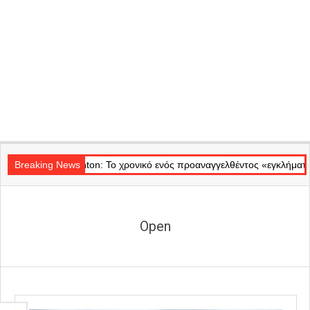
Secondary
ρο Badminton: Το χρονικό ενός προαναγγελθέντος «εγκλήματος» στις φ
Navigation
Breaking News
Menu
Open