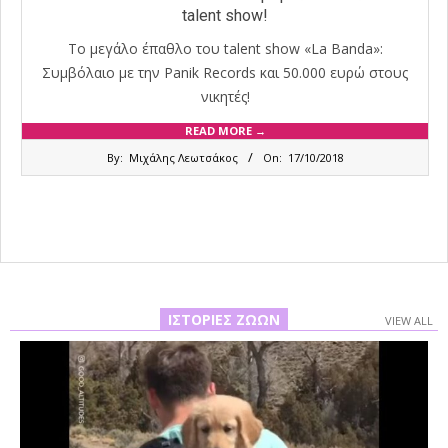
talent show!
Το μεγάλο έπαθλο του talent show «La Banda»:
Συμβόλαιο με την Panik Records και 50.000 ευρώ στους
νικητές!
READ MORE →
2018-
By:
Μιχάλης Λεωτσάκος
On:
17/10/2018
10-
17
ΙΣΤΟΡΊΕΣ ΖΏΩΝ
VIEW ALL