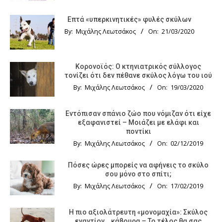
Επτά «υπερκινητικές» φυλές σκύλων
By:
Μιχάλης Λεωτσάκος
On:
21/03/2020
Κορονοϊός: Ο κτηνιατρικός σύλλογος
τονίζει ότι δεν πέθανε σκύλος λόγω του ιού
By:
Μιχάλης Λεωτσάκος
On:
19/03/2020
Εντόπισαν σπάνιο ζώο που νόμιζαν ότι είχε
εξαφανιστεί – Μοιάζει με ελάφι και
ποντίκι
By:
Μιχάλης Λεωτσάκος
On:
02/12/2019
Πόσες ώρες μπορείς να αφήνεις το σκύλο
σου μόνο στο σπίτι;
By:
Μιχάλης Λεωτσάκος
On:
17/02/2019
Η πιο αξιολάτρευτη «μονομαχία»: Σκύλος
εναντίον… κάβουρα – Το τέλος θα σας