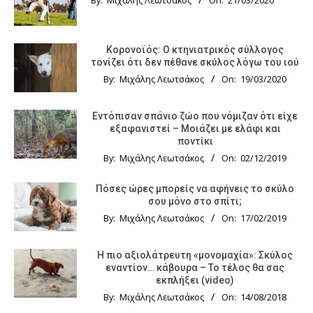
By:
Μιχάλης Λεωτσάκος
On:
21/03/2020
Κορονοϊός: Ο κτηνιατρικός σύλλογος
τονίζει ότι δεν πέθανε σκύλος λόγω του ιού
By:
Μιχάλης Λεωτσάκος
On:
19/03/2020
Εντόπισαν σπάνιο ζώο που νόμιζαν ότι είχε
εξαφανιστεί – Μοιάζει με ελάφι και
ποντίκι
By:
Μιχάλης Λεωτσάκος
On:
02/12/2019
Πόσες ώρες μπορείς να αφήνεις το σκύλο
σου μόνο στο σπίτι;
By:
Μιχάλης Λεωτσάκος
On:
17/02/2019
Η πιο αξιολάτρευτη «μονομαχία»: Σκύλος
εναντίον… κάβουρα – Το τέλος θα σας
εκπλήξει (video)
By:
Μιχάλης Λεωτσάκος
On:
14/08/2018