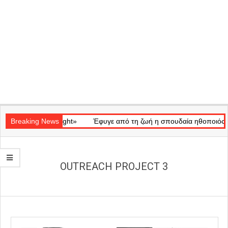
Secondary
κό «Ray of Light»
Navigation
Breaking News
Έφυγε από τη ζωή η σπουδαία ηθοποιός Μάρω
Menu
OUTREACH PROJECT 3