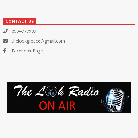
CONTACT US
6934777999
thelookgreece@gmail.com
Facebook Page