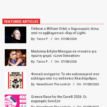
FEATURED ARTICLES
Πέθανε ο William Orbit, ο δημιουργός πίσω
από το εμβληματικό «Ray of Light»
By:
Tasos P.
On:
07/08/2026
Madonna & Kylie Minogue σε ντουέτο για
πρώτη φορά: «Love Sensation»
By:
Tasos P.
On:
07/08/2026
Φονικά αινίγματα: Το νέο καλοκαιρινό σου
κόλλημα από τις εκδόσεις Κλειδάριθμος
By:
NewsRoom The Look.Gr
On:
01/08/2026
Greece Race for the Cure® 2026: Οι
εγγραφές άνοιξαν
By:
NewsRoom The Look.Gr
On:
01/08/2026