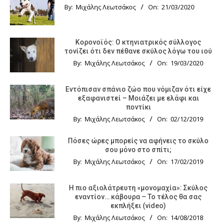
By:
Μιχάλης Λεωτσάκος
On:
21/03/2020
Κορονοϊός: Ο κτηνιατρικός σύλλογος
τονίζει ότι δεν πέθανε σκύλος λόγω του ιού
By:
Μιχάλης Λεωτσάκος
On:
19/03/2020
Εντόπισαν σπάνιο ζώο που νόμιζαν ότι είχε
εξαφανιστεί – Μοιάζει με ελάφι και
ποντίκι
By:
Μιχάλης Λεωτσάκος
On:
02/12/2019
Πόσες ώρες μπορείς να αφήνεις το σκύλο
σου μόνο στο σπίτι;
By:
Μιχάλης Λεωτσάκος
On:
17/02/2019
Η πιο αξιολάτρευτη «μονομαχία»: Σκύλος
εναντίον… κάβουρα – Το τέλος θα σας
εκπλήξει (video)
By:
Μιχάλης Λεωτσάκος
On:
14/08/2018