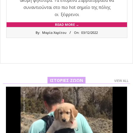
ακόμη ψηλότερα. Τα επόμενα Σαββατόβραδα θα
συναντιούνται στο πιο hot σημείο της πόλης
οι ξέφρενοι
READ MORE →
2022-
By:
Μαρία Χαρίτου
On:
03/12/2022
12-
03
ΙΣΤΟΡΊΕΣ ΖΏΩΝ
VIEW ALL