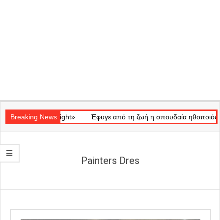
Secondary
κό «Ray of Light»
Navigation
Breaking News
Έφυγε από τη ζωή η σπουδαία ηθοποιός Μάρω
Menu
Painters Dres