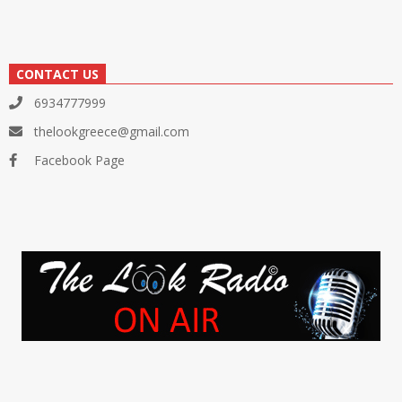
CONTACT US
6934777999
thelookgreece@gmail.com
Facebook Page