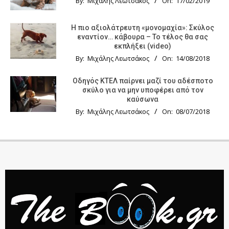
By:
Μιχάλης Λεωτσάκος
On:
17/02/2019
Η πιο αξιολάτρευτη «μονομαχία»: Σκύλος
εναντίον… κάβουρα – Το τέλος θα σας
εκπλήξει (video)
By:
Μιχάλης Λεωτσάκος
On:
14/08/2018
Οδηγός KTΕΛ παίρνει μαζί του αδέσποτο
σκύλο για να μην υποφέρει από τον
καύσωνα
By:
Μιχάλης Λεωτσάκος
On:
08/07/2018