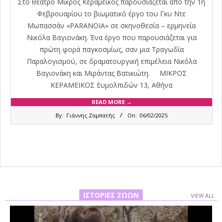
Στο θέατρο Μικρός Κεραμεικός παρουσιάζεται από την 1η
Φεβρουαρίου το βιωματικό έργο του Γκυ Ντε
Μωπασσάν «PARANOIA» σε σκηνοθεσία – ερμηνεία
Νικόλα Βαγιονάκη. Ένα έργο που παρουσιάζεται για
πρώτη φορά παγκοσμίως, σαν μια Τραγωδία
Παραλογισμού, σε δραματουργική επιμέλεια Νικόλα
Βαγιονάκη και Μιράντας Βατικιώτη. ΜΙΚΡΟΣ
ΚΕΡΑΜΕΙΚΟΣ Ευμολπιδών 13, Αθήνα
READ MORE →
2025-
By:
Γιάννης Ζαμπατής
On:
06/02/2025
02-
06
ΙΣΤΟΡΊΕΣ ΖΏΩΝ
VIEW ALL