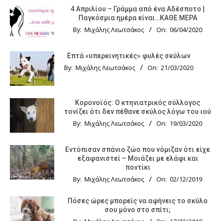
4 Απριλίου – Γράμμα από ένα Αδέσποτο |
Παγκόσμια ημέρα είναι…ΚΑΘΕ ΜΕΡΑ
By:
Μιχάλης Λεωτσάκος
On:
06/04/2020
Επτά «υπερκινητικές» φυλές σκύλων
By:
Μιχάλης Λεωτσάκος
On:
21/03/2020
Κορονοϊός: Ο κτηνιατρικός σύλλογος
τονίζει ότι δεν πέθανε σκύλος λόγω του ιού
By:
Μιχάλης Λεωτσάκος
On:
19/03/2020
Εντόπισαν σπάνιο ζώο που νόμιζαν ότι είχε
εξαφανιστεί – Μοιάζει με ελάφι και
ποντίκι
By:
Μιχάλης Λεωτσάκος
On:
02/12/2019
Πόσες ώρες μπορείς να αφήνεις το σκύλο
σου μόνο στο σπίτι;