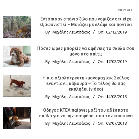
VIEW ALL
Εντόπισαν σπάνιο ζώο που νόμιζαν ότι είχε
εξαφανιστεί – Μοιάζει με ελάφι και ποντίκι
By:
Μιχάλης Λεωτσάκος
On:
02/12/2019
Πόσες ώρες μπορείς να αφήνεις το σκύλο σου
μόνο στο σπίτι;
By:
Μιχάλης Λεωτσάκος
On:
17/02/2019
Η πιο αξιολάτρευτη «μονομαχία»: Σκύλος
εναντίον… κάβουρα – Το τέλος θα σας
εκπλήξει (video)
By:
Μιχάλης Λεωτσάκος
On:
14/08/2018
Οδηγός KTΕΛ παίρνει μαζί του αδέσποτο
σκύλο για να μην υποφέρει από τον καύσωνα
By:
Μιχάλης Λεωτσάκος
On:
08/07/2018