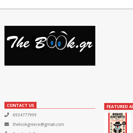
CONTACT US
FEATURED A
6934777999
thelookgreece@gmail.com