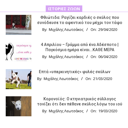
ΙΣΤΟΡΊΕΣ ΖΏΩΝ
Φθιώτιδα: Ραγίζει καρδιές ο σκύλος που
συνόδευσε το αφεντικό του μέχρι τον τάφο
By:
Μιχάλης Λεωτσάκος
On:
29/04/2020
4 Απριλίου – Γράμμα από ένα Αδέσποτο |
Παγκόσμια ημέρα είναι…ΚΑΘΕ ΜΕΡΑ
By:
Μιχάλης Λεωτσάκος
On:
06/04/2020
Επτά «υπερκινητικές» φυλές σκύλων
By:
Μιχάλης Λεωτσάκος
On:
21/03/2020
Κορονοϊός: Ο κτηνιατρικός σύλλογος
τονίζει ότι δεν πέθανε σκύλος λόγω του ιού
By:
Μιχάλης Λεωτσάκος
On:
19/03/2020