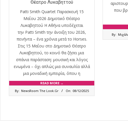
Θέατρο Λυκαβηττού
αριστουρ
που βρ
Patti Smith Quartet Παρασκευή 15
Μαΐου 2026 Δημοτικό Θέατρο
Λυκαβηττού Η Αθήνα υποδέχεται
2019-
την Patti Smith την άνοιξη του 2026,
By:
Μιχάλ
03-
πενήντα – ένα χρόνια μετά το Horses.
27
Στις 15 Μαΐου στο Δημοτικό Θέατρο
Λυκαβηττού, το κοινό θα ζήσει μια
σπάνια παράσταση: μουσική και λόγος
ενωμένα – όχι απλώς μια συναυλία αλλά
μια μοναδική εμπειρία, όπου η
READ MORE →
2025-
By:
NewsRoom The Look.Gr
On:
08/12/2025
12-
08