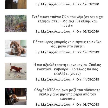
By:
Μιχάλης Λεωτσάκος
On:
19/03/2020
Εντόπισαν σπάνιο ζώο που νόμιζαν ότι είχε
εξαφανιστεί – Μοιάζει με ελάφι και
ποντίκι
By:
Μιχάλης Λεωτσάκος
On:
02/12/2019
Πόσες ώρες μπορείς να αφήνεις το σκύλο
σου μόνο στο σπίτι;
By:
Μιχάλης Λεωτσάκος
On:
17/02/2019
Η πιο αξιολάτρευτη «μονομαχία»: Σκύλος
εναντίον… κάβουρα – Το τέλος θα σας
εκπλήξει (video)
By:
Μιχάλης Λεωτσάκος
On:
14/08/2018
Οδηγός KTΕΛ παίρνει μαζί του αδέσποτο
σκύλο για να μην υποφέρει από τον
καύσωνα
By:
Μιχάλης Λεωτσάκος
On:
08/07/2018