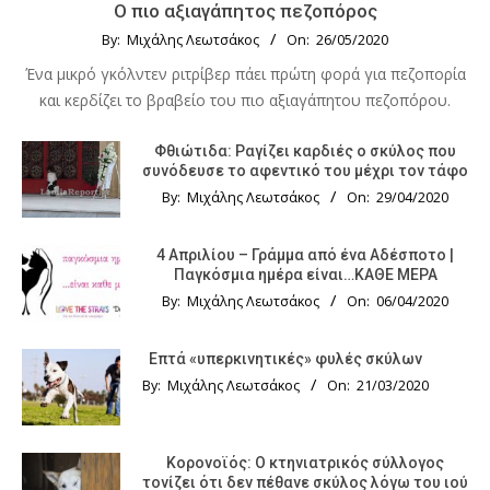
Ο πιο αξιαγάπητος πεζοπόρος
By:
Μιχάλης Λεωτσάκος
On:
26/05/2020
Ένα μικρό γκόλντεν ριτρίβερ πάει πρώτη φορά για πεζοπορία
και κερδίζει το βραβείο του πιο αξιαγάπητου πεζοπόρου.
Φθιώτιδα: Ραγίζει καρδιές ο σκύλος που
συνόδευσε το αφεντικό του μέχρι τον τάφο
By:
Μιχάλης Λεωτσάκος
On:
29/04/2020
4 Απριλίου – Γράμμα από ένα Αδέσποτο |
Παγκόσμια ημέρα είναι…ΚΑΘΕ ΜΕΡΑ
By:
Μιχάλης Λεωτσάκος
On:
06/04/2020
Επτά «υπερκινητικές» φυλές σκύλων
By:
Μιχάλης Λεωτσάκος
On:
21/03/2020
Κορονοϊός: Ο κτηνιατρικός σύλλογος
τονίζει ότι δεν πέθανε σκύλος λόγω του ιού