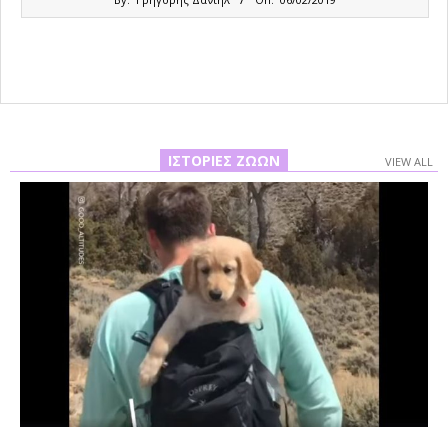
02-
06
ΙΣΤΟΡΊΕΣ ΖΏΩΝ
VIEW ALL