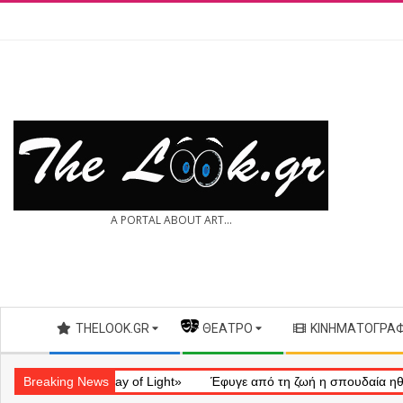
Skip
to
content
THE
A PORTAL ABOUT ART...
LOOK.GR
Secondary
THELOOK.GR
— ΘΈΑΤΡΟ
ΚΙΝΗΜΑΤΟΓΡΆ
Navigation
Menu
ηματικό «Ray of Light»
Breaking News
Έφυγε από τη ζωή η σπουδαία ηθοποιός