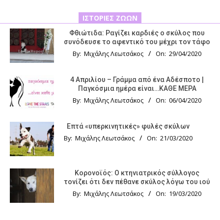
ΙΣΤΟΡΊΕΣ ΖΏΩΝ
Φθιώτιδα: Ραγίζει καρδιές ο σκύλος που
συνόδευσε το αφεντικό του μέχρι τον τάφο
By:
Μιχάλης Λεωτσάκος
On:
29/04/2020
4 Απριλίου – Γράμμα από ένα Αδέσποτο |
Παγκόσμια ημέρα είναι…ΚΑΘΕ ΜΕΡΑ
By:
Μιχάλης Λεωτσάκος
On:
06/04/2020
Επτά «υπερκινητικές» φυλές σκύλων
By:
Μιχάλης Λεωτσάκος
On:
21/03/2020
Κορονοϊός: Ο κτηνιατρικός σύλλογος
τονίζει ότι δεν πέθανε σκύλος λόγω του ιού
By:
Μιχάλης Λεωτσάκος
On:
19/03/2020