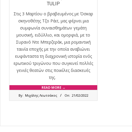
TULIP
Στις 3 Μαρτίου ο βραβευμένος με Όσκαρ
σκηνοθέτης Τζο Ράιτ, μας φέρνει μια
συμφωνία συναισθημάτων γεμάτη
μουσική, ειδύλλιο, και ομορφιά, με το
Συρανό Ντε Μπερζεράκ, μια ρομαντική
ταινία εποχής με την οποία αναβιώνει
ευφάνταστα τη διαχρονική ιστορία ενός
ερωτικού τριγώνου που συγκινεί πολλές
γενιές θεατών στις ποικίλες διασκευές
της.
READ MORE →
2022-
By:
Μιχάλης Λεωτσάκος
On:
21/02/2022
02-
21