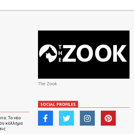
The Zook
SOCIAL PROFILES
τα: Το νέο
ου κόλλημα
εις