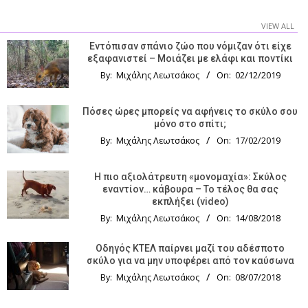
VIEW ALL
Εντόπισαν σπάνιο ζώο που νόμιζαν ότι είχε
εξαφανιστεί – Μοιάζει με ελάφι και ποντίκι
By:
Μιχάλης Λεωτσάκος
On:
02/12/2019
Πόσες ώρες μπορείς να αφήνεις το σκύλο σου
μόνο στο σπίτι;
By:
Μιχάλης Λεωτσάκος
On:
17/02/2019
Η πιο αξιολάτρευτη «μονομαχία»: Σκύλος
εναντίον… κάβουρα – Το τέλος θα σας
εκπλήξει (video)
By:
Μιχάλης Λεωτσάκος
On:
14/08/2018
Οδηγός KTΕΛ παίρνει μαζί του αδέσποτο
σκύλο για να μην υποφέρει από τον καύσωνα
By:
Μιχάλης Λεωτσάκος
On:
08/07/2018