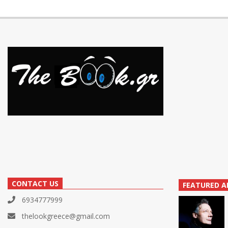
CONTACT US
FEATURED A
6934777999
thelookgreece@gmail.com