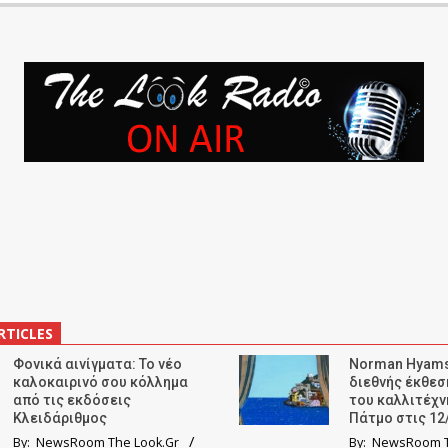
RTICLES
Φονικά αινίγματα: Το νέο
Norman Hyams
καλοκαιρινό σου κόλλημα
διεθνής έκθε
από τις εκδόσεις
του καλλιτέχν
Κλειδάριθμος
Πάτμο στις 12
By:
NewsRoom The Look.Gr
By:
NewsRoom T