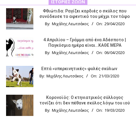
ΙΣΤΟΡΊΕΣ ΖΏΩΝ
Φθιώτιδα: Ραγίζει καρδιές ο σκύλος που
συνόδευσε το αφεντικό του μέχρι τον τάφο
By:
Μιχάλης Λεωτσάκος
On:
29/04/2020
4 Απριλίου – Γράμμα από ένα Αδέσποτο |
Παγκόσμια ημέρα είναι…ΚΑΘΕ ΜΕΡΑ
By:
Μιχάλης Λεωτσάκος
On:
06/04/2020
Επτά «υπερκινητικές» φυλές σκύλων
By:
Μιχάλης Λεωτσάκος
On:
21/03/2020
Κορονοϊός: Ο κτηνιατρικός σύλλογος
τονίζει ότι δεν πέθανε σκύλος λόγω του ιού
By:
Μιχάλης Λεωτσάκος
On:
19/03/2020