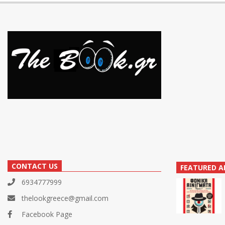
CONTACT US
FEATURED A
6934777999
thelookgreece@gmail.com
Facebook Page