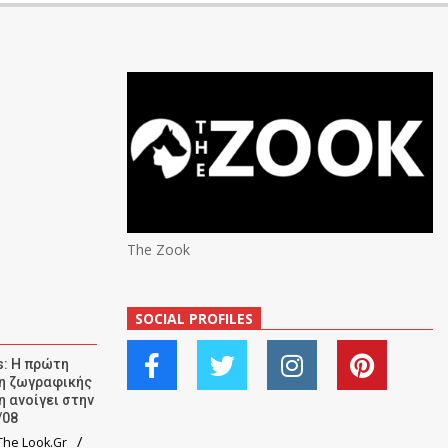
The Zook
SOCIAL PROFILES
: Η πρώτη
ση ζωγραφικής
η ανοίγει στην
/08
he Look.Gr