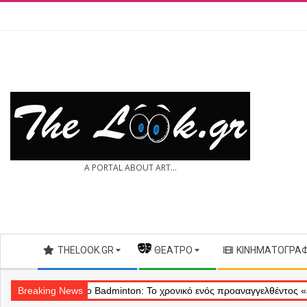
Skip
to
content
THE
A PORTAL ABOUT ART...
LOOK.GR
Secondary
THELOOK.GR
— ΘΈΑΤΡΟ
ΚΙΝΗΜΑΤΟΓΡΆ
Navigation
Menu
Breaking News
Θέατρο Badminton: Το χρονικό ενός προαναγγελθέντος «εγκλήματος