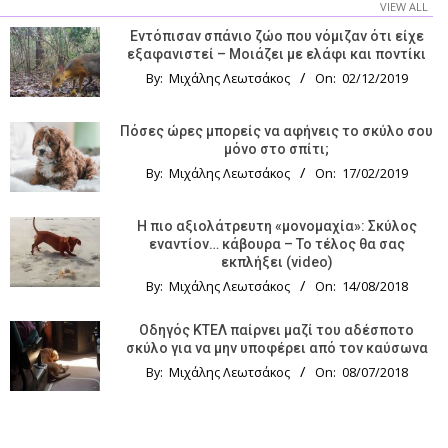
VIEW ALL
Εντόπισαν σπάνιο ζώο που νόμιζαν ότι είχε
εξαφανιστεί – Μοιάζει με ελάφι και ποντίκι
By:
Μιχάλης Λεωτσάκος
On:
02/12/2019
Πόσες ώρες μπορείς να αφήνεις το σκύλο σου
μόνο στο σπίτι;
By:
Μιχάλης Λεωτσάκος
On:
17/02/2019
Η πιο αξιολάτρευτη «μονομαχία»: Σκύλος
εναντίον… κάβουρα – Το τέλος θα σας
εκπλήξει (video)
By:
Μιχάλης Λεωτσάκος
On:
14/08/2018
Οδηγός KTΕΛ παίρνει μαζί του αδέσποτο
σκύλο για να μην υποφέρει από τον καύσωνα
By:
Μιχάλης Λεωτσάκος
On:
08/07/2018