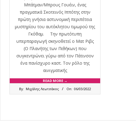
Μπάτμαν/Μπρους Γουέιν, ένας
πραγματικά Σκοτεινός Ιππότης στην
πρώτη γνήσια αστυνομική περιπέτεια
μυστηρίου του αυτόκλητου τιμωρού της
Γκόθαμ. Την πρωτότυπη
υπερπαραγωγή σκηνοθετεί ο Ματ Ριβς
(Ο Πλανήτης των Πιθήκων) που
συγκεντρώνει γύρω από τον Πάτινσον
ένα πανίσχυρο καστ. Τον ρόλο της
αινιγματικής
READ MORE →
2022-
By:
Μιχάλης Λεωτσάκος
On:
06/03/2022
03-
06