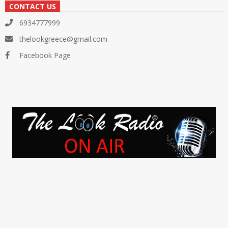
CONTACT US
6934777999
thelookgreece@gmail.com
Facebook Page