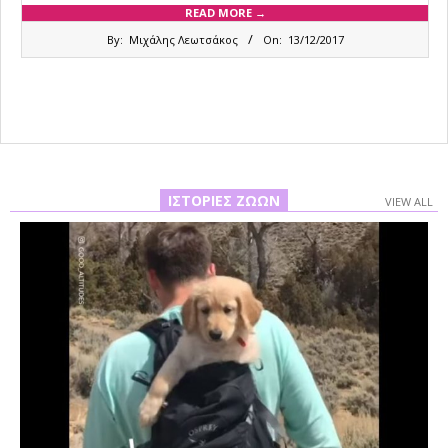
READ MORE →
2017-
By:
Μιχάλης Λεωτσάκος
On:
13/12/2017
12-
13
ΙΣΤΟΡΊΕΣ ΖΏΩΝ
VIEW ALL