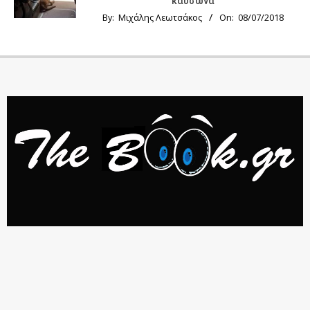
καύσωνα
By:
Μιχάλης Λεωτσάκος
On:
08/07/2018