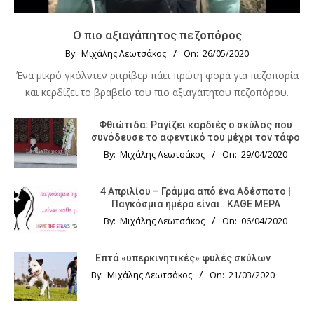
Ο πιο αξιαγάπητος πεζοπόρος
By:
Μιχάλης Λεωτσάκος
On:
26/05/2020
Ένα μικρό γκόλντεν ριτρίβερ πάει πρώτη φορά για πεζοπορία
και κερδίζει το βραβείο του πιο αξιαγάπητου πεζοπόρου.
Φθιώτιδα: Ραγίζει καρδιές ο σκύλος που
συνόδευσε το αφεντικό του μέχρι τον τάφο
By:
Μιχάλης Λεωτσάκος
On:
29/04/2020
4 Απριλίου – Γράμμα από ένα Αδέσποτο |
Παγκόσμια ημέρα είναι…ΚΑΘΕ ΜΕΡΑ
By:
Μιχάλης Λεωτσάκος
On:
06/04/2020
Επτά «υπερκινητικές» φυλές σκύλων
By:
Μιχάλης Λεωτσάκος
On:
21/03/2020