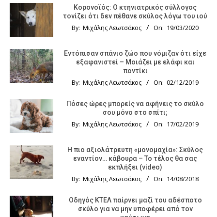
Κορονοϊός: Ο κτηνιατρικός σύλλογος
τονίζει ότι δεν πέθανε σκύλος λόγω του ιού
By:
Μιχάλης Λεωτσάκος
On:
19/03/2020
Εντόπισαν σπάνιο ζώο που νόμιζαν ότι είχε
εξαφανιστεί – Μοιάζει με ελάφι και
ποντίκι
By:
Μιχάλης Λεωτσάκος
On:
02/12/2019
Πόσες ώρες μπορείς να αφήνεις το σκύλο
σου μόνο στο σπίτι;
By:
Μιχάλης Λεωτσάκος
On:
17/02/2019
Η πιο αξιολάτρευτη «μονομαχία»: Σκύλος
εναντίον… κάβουρα – Το τέλος θα σας
εκπλήξει (video)
By:
Μιχάλης Λεωτσάκος
On:
14/08/2018
Οδηγός KTΕΛ παίρνει μαζί του αδέσποτο
σκύλο για να μην υποφέρει από τον