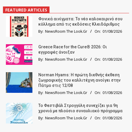
FEATURED ARTICLES
Φονικά αινίγματα: Το νέο καλοκαιρινό σου
κόλλημα από τις εκδόσεις Κλειδάριθμος
By:
NewsRoom The Look.Gr
On:
01/08/2026
Greece Race for the Cure® 2026: Οι
εγγραφές άνοιξαν
By:
NewsRoom The Look.Gr
On:
01/08/2026
Norman Hyams: Η πρώτη διεθνής έκθεση
ζωγραφικής του καλλιτέχνη ανοίγει στην
Πάτμο στις 12/08
By:
NewsRoom The Look.Gr
On:
01/08/2026
Το Φεστιβάλ Στρογγύλη συνεχίζει για 9η
χρονιά με πλούσιο συναυλιακό πρόγραμμα
By:
NewsRoom The Look.Gr
On:
01/08/2026