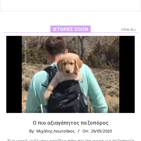
ΙΣΤΟΡΊΕΣ ΖΏΩΝ
VIEW ALL
Ο πιο αξιαγάπητος πεζοπόρος
By:
Μιχάλης Λεωτσάκος
On:
26/05/2020
Ένα μικρό γκόλντεν ριτρίβερ πάει πρώτη φορά για πεζοπορία