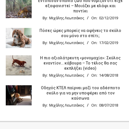
Εντόπισαν σπάνιο ζώο που νόμιζαν ότι είχε
εξαφανιστεί – Μοιάζει με ελάφι και
ποντίκι
By:
Μιχάλης Λεωτσάκος
On:
02/12/2019
Πόσες ώρες μπορείς να αφήνεις το σκύλο
σου μόνο στο σπίτι;
By:
Μιχάλης Λεωτσάκος
On:
17/02/2019
Η πιο αξιολάτρευτη «μονομαχία»: Σκύλος
εναντίον… κάβουρα – Το τέλος θα σας
εκπλήξει (video)
By:
Μιχάλης Λεωτσάκος
On:
14/08/2018
Οδηγός KTΕΛ παίρνει μαζί του αδέσποτο
σκύλο για να μην υποφέρει από τον
καύσωνα
By:
Μιχάλης Λεωτσάκος
On:
08/07/2018