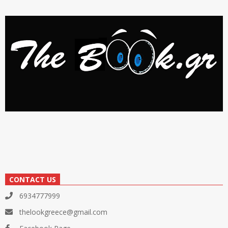
CONTACT US
6934777999
thelookgreece@gmail.com