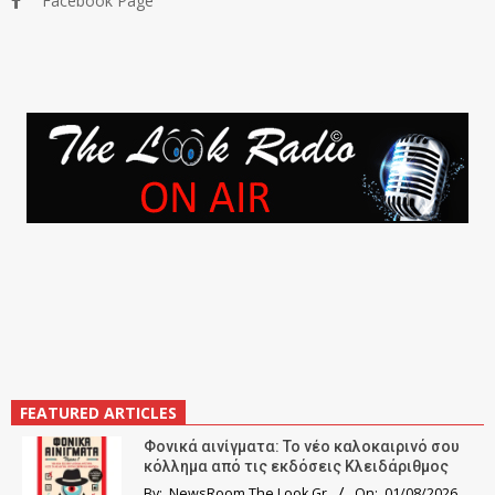
Facebook Page
FEATURED ARTICLES
Φονικά αινίγματα: Το νέο καλοκαιρινό σου
κόλλημα από τις εκδόσεις Κλειδάριθμος
By:
NewsRoom The Look.Gr
On:
01/08/2026