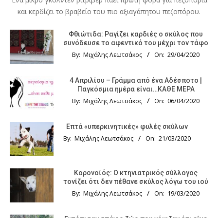
και κερδίζει το βραβείο του πιο αξιαγάπητου πεζοπόρου.
Φθιώτιδα: Ραγίζει καρδιές ο σκύλος που
συνόδευσε το αφεντικό του μέχρι τον τάφο
By:
Μιχάλης Λεωτσάκος
On:
29/04/2020
4 Απριλίου – Γράμμα από ένα Αδέσποτο |
Παγκόσμια ημέρα είναι…ΚΑΘΕ ΜΕΡΑ
By:
Μιχάλης Λεωτσάκος
On:
06/04/2020
Επτά «υπερκινητικές» φυλές σκύλων
By:
Μιχάλης Λεωτσάκος
On:
21/03/2020
Κορονοϊός: Ο κτηνιατρικός σύλλογος
τονίζει ότι δεν πέθανε σκύλος λόγω του ιού
By:
Μιχάλης Λεωτσάκος
On:
19/03/2020