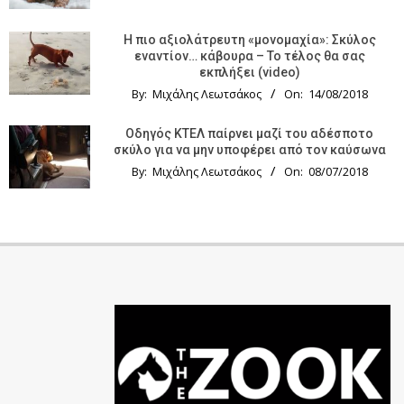
Η πιο αξιολάτρευτη «μονομαχία»: Σκύλος
εναντίον… κάβουρα – Το τέλος θα σας
εκπλήξει (video)
By:
Μιχάλης Λεωτσάκος
On:
14/08/2018
Οδηγός KTΕΛ παίρνει μαζί του αδέσποτο
σκύλο για να μην υποφέρει από τον καύσωνα
By:
Μιχάλης Λεωτσάκος
On:
08/07/2018