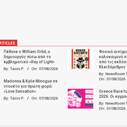
RTICLES
Πέθανε ο William Orbit, ο
Φονικά αινίγμα
δημιουργός πίσω από το
καλοκαιρινό σ
εμβληματικό «Ray of Light»
από τις εκδόσ
Κλειδάριθμος
By:
Tasos P.
On:
07/08/2026
By:
NewsRoom T
On:
01/08/2026
Madonna & Kylie Minogue σε
ντουέτο για πρώτη φορά:
«Love Sensation»
Greece Race fo
2026: Οι εγγρ
By:
Tasos P.
On:
07/08/2026
By:
NewsRoom T
On:
01/08/2026