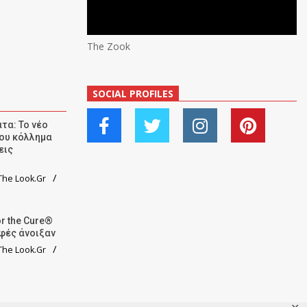
The Zook
SOCIAL PROFILES
τα: Το νέο
ου κόλλημα
εις
he Look.Gr
r the Cure®
αφές άνοιξαν
he Look.Gr