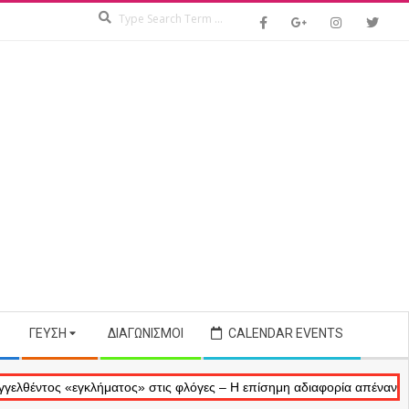
Search
ΓΕΎΣΗ
ΔΙΑΓΩΝΙΣΜΟΊ
CALENDAR EVENTS
ς «εγκλήματος» στις φλόγες – Η επίσημη αδιαφορία απέναντι στις ανα