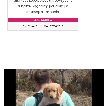
από τους κορυφαίους της σύγχρονης
αμερικάνικης λαϊκής μουσικής με
παγκόσμια παρουσία.
READ MORE →
2018-
By:
Tasos P.
On:
07/06/2018
06-
07