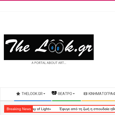
Skip
to
content
THE
A PORTAL ABOUT ART...
LOOK.GR
Secondary
THELOOK.GR
— ΘΈΑΤΡΟ
ΚΙΝΗΜΑΤΟΓΡΆ
Navigation
Menu
ηματικό «Ray of Light»
Breaking News
Έφυγε από τη ζωή η σπουδαία ηθοποιός