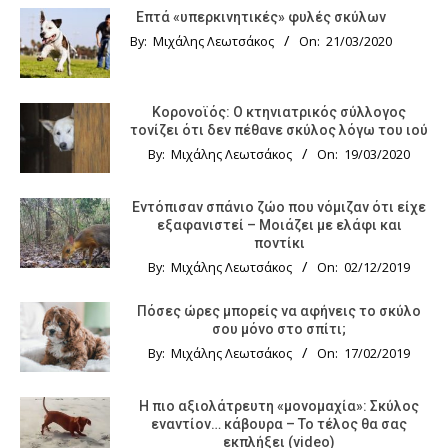
Επτά «υπερκινητικές» φυλές σκύλων
By:
Μιχάλης Λεωτσάκος
On:
21/03/2020
Κορονοϊός: Ο κτηνιατρικός σύλλογος
τονίζει ότι δεν πέθανε σκύλος λόγω του ιού
By:
Μιχάλης Λεωτσάκος
On:
19/03/2020
Εντόπισαν σπάνιο ζώο που νόμιζαν ότι είχε
εξαφανιστεί – Μοιάζει με ελάφι και
ποντίκι
By:
Μιχάλης Λεωτσάκος
On:
02/12/2019
Πόσες ώρες μπορείς να αφήνεις το σκύλο
σου μόνο στο σπίτι;
By:
Μιχάλης Λεωτσάκος
On:
17/02/2019
Η πιο αξιολάτρευτη «μονομαχία»: Σκύλος
εναντίον… κάβουρα – Το τέλος θα σας
εκπλήξει (video)