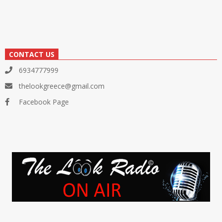
CONTACT US
6934777999
thelookgreece@gmail.com
Facebook Page