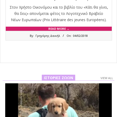
Στον Χρήστο Οικονόμου και το βιβλίο του «Κάτι θα γίνει,
θα δεις» απονέμεται φέτος το Λογοτεχνικό Βραβείο
Νέων Ευρωπαίων (Prix Littéraire des jeunes Européens).
READ MORE →
2018-
By:
Γρηγόρης Δανιήλ
On:
04/02/2018
02-
04
ΙΣΤΟΡΊΕΣ ΖΏΩΝ
VIEW ALL