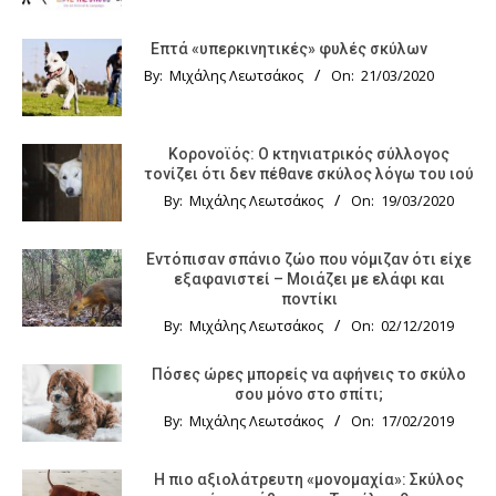
Επτά «υπερκινητικές» φυλές σκύλων
By:
Μιχάλης Λεωτσάκος
On:
21/03/2020
Κορονοϊός: Ο κτηνιατρικός σύλλογος
τονίζει ότι δεν πέθανε σκύλος λόγω του ιού
By:
Μιχάλης Λεωτσάκος
On:
19/03/2020
Εντόπισαν σπάνιο ζώο που νόμιζαν ότι είχε
εξαφανιστεί – Μοιάζει με ελάφι και
ποντίκι
By:
Μιχάλης Λεωτσάκος
On:
02/12/2019
Πόσες ώρες μπορείς να αφήνεις το σκύλο
σου μόνο στο σπίτι;
By:
Μιχάλης Λεωτσάκος
On:
17/02/2019
Η πιο αξιολάτρευτη «μονομαχία»: Σκύλος