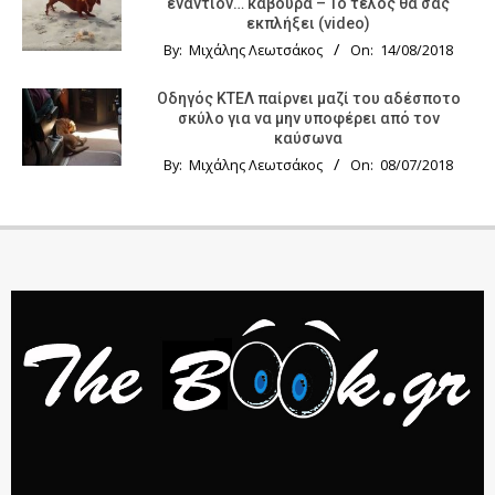
εναντίον… κάβουρα – Το τέλος θα σας
εκπλήξει (video)
By:
Μιχάλης Λεωτσάκος
On:
14/08/2018
Οδηγός KTΕΛ παίρνει μαζί του αδέσποτο
σκύλο για να μην υποφέρει από τον
καύσωνα
By:
Μιχάλης Λεωτσάκος
On:
08/07/2018