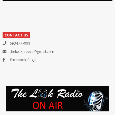
CONTACT US
6934777999
thelookgreece@gmail.com
Facebook Page