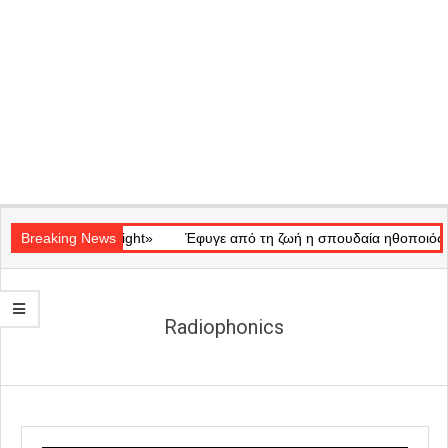
Secondary
κό «Ray of Light»
Navigation
Breaking News
Έφυγε από τη ζωή η σπουδαία ηθοποιός Μάρω
Menu
Radiophonics