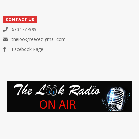
CONTACT US
6934777999
thelookgreece@gmail.com
Facebook Page