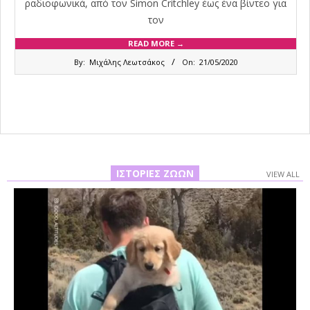
ραδιοφωνικά, από τον Simon Critchley έως ένα βίντεο για
τον
READ MORE →
2020-
By:
Μιχάλης Λεωτσάκος
On:
21/05/2020
05-
21
ΙΣΤΟΡΊΕΣ ΖΏΩΝ
VIEW ALL