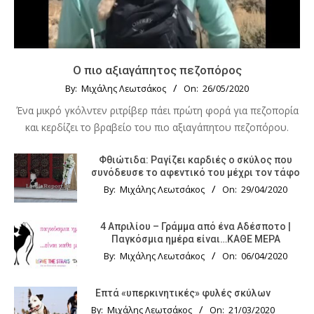
Ο πιο αξιαγάπητος πεζοπόρος
By:
Μιχάλης Λεωτσάκος
On:
26/05/2020
Ένα μικρό γκόλντεν ριτρίβερ πάει πρώτη φορά για πεζοπορία
και κερδίζει το βραβείο του πιο αξιαγάπητου πεζοπόρου.
Φθιώτιδα: Ραγίζει καρδιές ο σκύλος που
συνόδευσε το αφεντικό του μέχρι τον τάφο
By:
Μιχάλης Λεωτσάκος
On:
29/04/2020
4 Απριλίου – Γράμμα από ένα Αδέσποτο |
Παγκόσμια ημέρα είναι…ΚΑΘΕ ΜΕΡΑ
By:
Μιχάλης Λεωτσάκος
On:
06/04/2020
Επτά «υπερκινητικές» φυλές σκύλων
By:
Μιχάλης Λεωτσάκος
On:
21/03/2020