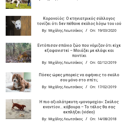
Κορονοϊός: Ο κτηνιατρικός σύλλογος
τονίζει ότι δεν πέθανε σκύλος λόγω του ιού
By:
Μιχάλης Λεωτσάκος
On:
19/03/2020
Εντόπισαν σπάνιο ζώο που νόμιζαν ότι είχε
εξαφανιστεί – Μοιάζει με ελάφι και
ποντίκι
By:
Μιχάλης Λεωτσάκος
On:
02/12/2019
Πόσες ώρες μπορείς να αφήνεις το σκύλο
σου μόνο στο σπίτι;
By:
Μιχάλης Λεωτσάκος
On:
17/02/2019
Η πιο αξιολάτρευτη «μονομαχία»: Σκύλος
εναντίον… κάβουρα – Το τέλος θα σας
εκπλήξει (video)
By:
Μιχάλης Λεωτσάκος
On:
14/08/2018